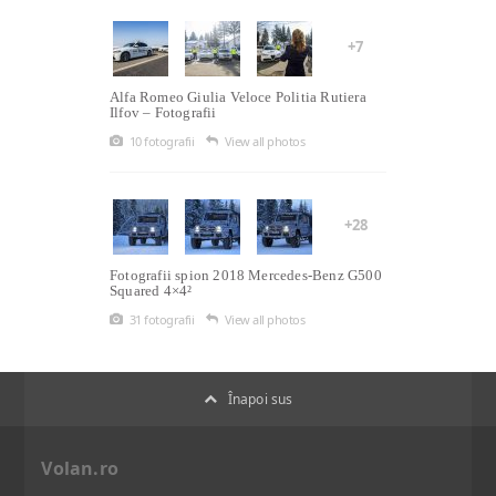
+7
Alfa Romeo Giulia Veloce Politia Rutiera
Ilfov – Fotografii
10 fotografii
View all photos
+28
Fotografii spion 2018 Mercedes-Benz G500
Squared 4×4²
31 fotografii
View all photos
Înapoi sus
Volan.ro