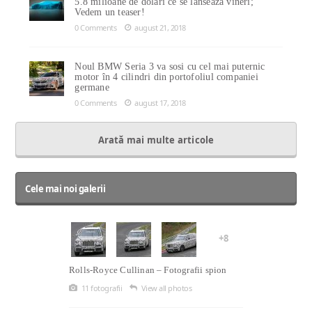
5.8 milioane de dolari ce se lansează vineri;
Vedem un teaser!
0 Comments
august 21, 2018
Noul BMW Seria 3 va sosi cu cel mai puternic
motor în 4 cilindri din portofoliul companiei
germane
0 Comments
august 17, 2018
Arată mai multe articole
Cele mai noi galerii
+8
Rolls-Royce Cullinan – Fotografii spion
11 fotografii
View all photos