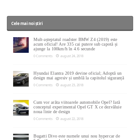
Cele mai noi știri
Mult-așteptatul roadster BMW Z4 (2019) este
acum oficial! Are 335 cai putere sub capotă și
ajunge la 100km/h în 4.6 secunde
0 Comments
august 24, 2018
Hyundai Elantra 2019 devine oficial; Adoptă un
design mai agresiv și umblă la capitolul siguranță
0 Comments
august 23, 2018
Cum vor arăta viitoarele automobile Opel? Iată
conceptul experimental Opel GT X ce dezvăluie
noua linie de design
0 Comments
august 22, 2018
Bugatti Divo este numele unui nou hypercar de