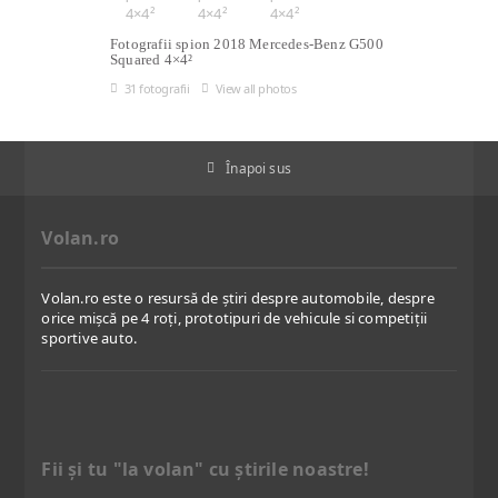
Fotografii spion 2018 Mercedes-Benz G500
Squared 4×4²
31 fotografii
View all photos
Înapoi sus
Volan.ro
Volan.ro este o resursă de știri despre automobile, despre
orice mișcă pe 4 roți, prototipuri de vehicule si competiții
sportive auto.
Fii şi tu "la volan" cu ştirile noastre!