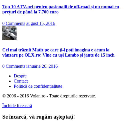
Top 10 ATV-uri pentru pasionații de off-road și nu numai cu
prețuri de până la 7.700 euro
0 Comments
august 15, 2016
Cel mai trăznit Matiz pe care ţi-l poţi imagina e acum la
vânzare pe OLX.ro; Vine cu uşi Lambo şi jante de 15 inch
0 Comments
ianuarie 26, 2016
Despre
Contact
Politică de confidențialitate
© 2006 - 2016 Volan.ro - Toate drepturile rezervate.
Închide fereastră
Se încarcă, vă rugăm așteptați!