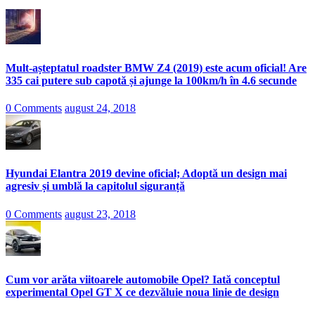
Mult-așteptatul roadster BMW Z4 (2019) este acum oficial! Are
335 cai putere sub capotă și ajunge la 100km/h în 4.6 secunde
0 Comments
august 24, 2018
Hyundai Elantra 2019 devine oficial; Adoptă un design mai
agresiv și umblă la capitolul siguranță
0 Comments
august 23, 2018
Cum vor arăta viitoarele automobile Opel? Iată conceptul
experimental Opel GT X ce dezvăluie noua linie de design