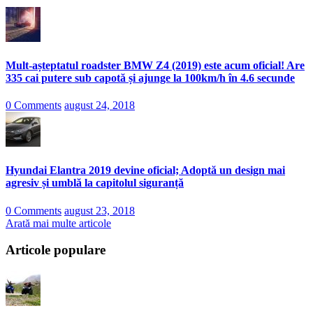
Mult-așteptatul roadster BMW Z4 (2019) este acum oficial! Are
335 cai putere sub capotă și ajunge la 100km/h în 4.6 secunde
0 Comments
august 24, 2018
Hyundai Elantra 2019 devine oficial; Adoptă un design mai
agresiv și umblă la capitolul siguranță
0 Comments
august 23, 2018
Arată mai multe articole
Articole populare