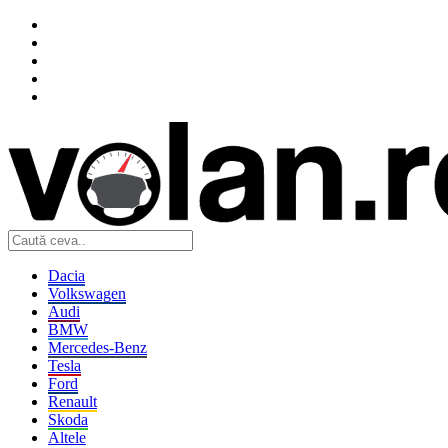
Dacia
Volkswagen
Audi
BMW
Mercedes-Benz
Tesla
Ford
Renault
Skoda
Altele