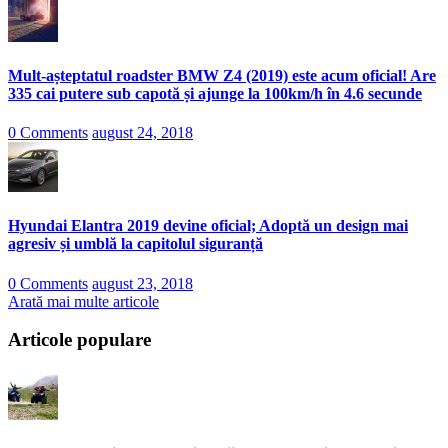
Mult-așteptatul roadster BMW Z4 (2019) este acum oficial! Are
335 cai putere sub capotă și ajunge la 100km/h în 4.6 secunde
0 Comments
august 24, 2018
Hyundai Elantra 2019 devine oficial; Adoptă un design mai
agresiv și umblă la capitolul siguranță
0 Comments
august 23, 2018
Arată mai multe articole
Articole populare