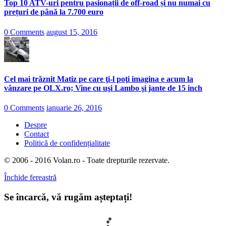
Top 10 ATV-uri pentru pasionații de off-road și nu numai cu
prețuri de până la 7.700 euro
0 Comments
august 15, 2016
Cel mai trăznit Matiz pe care ţi-l poţi imagina e acum la
vânzare pe OLX.ro; Vine cu uşi Lambo şi jante de 15 inch
0 Comments
ianuarie 26, 2016
Despre
Contact
Politică de confidențialitate
© 2006 - 2016 Volan.ro - Toate drepturile rezervate.
Închide fereastră
Se încarcă, vă rugăm așteptați!