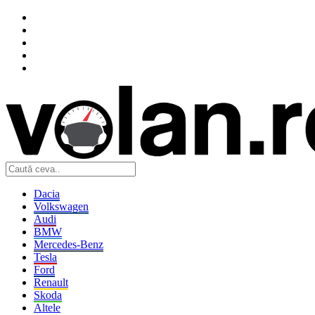
Dacia
Volkswagen
Audi
BMW
Mercedes-Benz
Tesla
Ford
Renault
Skoda
Altele