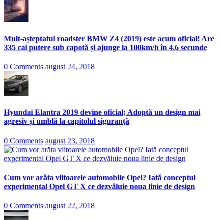
Mult-așteptatul roadster BMW Z4 (2019) este acum oficial! Are
335 cai putere sub capotă și ajunge la 100km/h în 4.6 secunde
0 Comments
august 24, 2018
Hyundai Elantra 2019 devine oficial; Adoptă un design mai
agresiv și umblă la capitolul siguranță
0 Comments
august 23, 2018
Cum vor arăta viitoarele automobile Opel? Iată conceptul
experimental Opel GT X ce dezvăluie noua linie de design
0 Comments
august 22, 2018