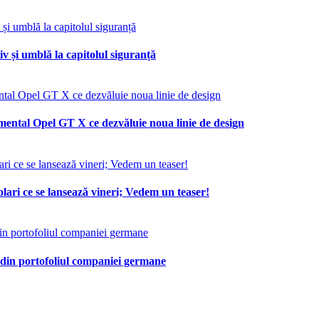
v și umblă la capitolul siguranță
mental Opel GT X ce dezvăluie noua linie de design
lari ce se lansează vineri; Vedem un teaser!
 din portofoliul companiei germane