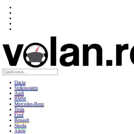
Dacia
Volkswagen
Audi
BMW
Mercedes-Benz
Tesla
Ford
Renault
Skoda
Altele