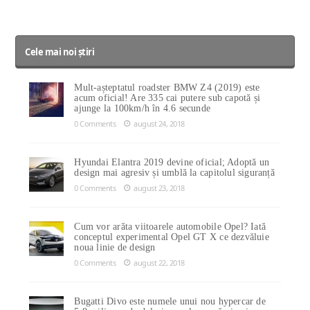
Cele mai noi știri
Mult-așteptatul roadster BMW Z4 (2019) este
acum oficial! Are 335 cai putere sub capotă și
ajunge la 100km/h în 4.6 secunde
0 Comments
august 24, 2018
Hyundai Elantra 2019 devine oficial; Adoptă un
design mai agresiv și umblă la capitolul siguranță
0 Comments
august 23, 2018
Cum vor arăta viitoarele automobile Opel? Iată
conceptul experimental Opel GT X ce dezvăluie
noua linie de design
0 Comments
august 22, 2018
Bugatti Divo este numele unui nou hypercar de