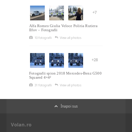
+7
Alfa Romeo Giulia Veloce Politia Rutiera
Ilfov – Fotografii
10 fotografii
View all photos
+28
Fotografii spion 2018 Mercedes-Benz G500
Squared 4×4²
31 fotografii
View all photos
Înapoi sus
Volan.ro