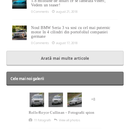
5.8 milioane de dolari ce se lansează vineri;
Vedem un teaser!
0 Comments
august 21, 2018
Noul BMW Seria 3 va sosi cu cel mai puternic
motor în 4 cilindri din portofoliul companiei
germane
0 Comments
august 17, 2018
Arată mai multe articole
Cele mai noi galerii
+8
Rolls-Royce Cullinan – Fotografii spion
11 fotografii
View all photos