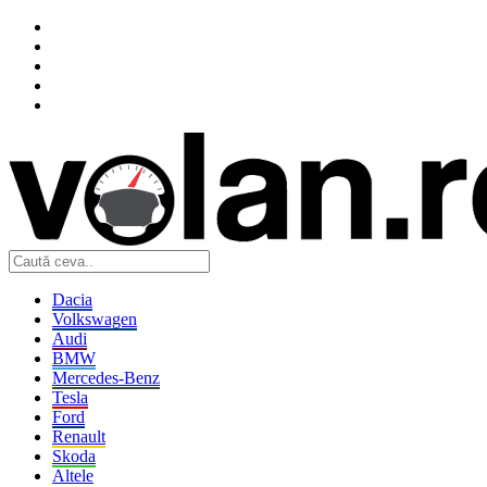
Dacia
Volkswagen
Audi
BMW
Mercedes-Benz
Tesla
Ford
Renault
Skoda
Altele