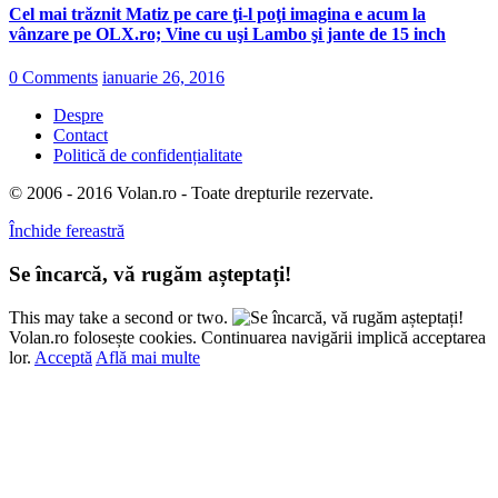
Cel mai trăznit Matiz pe care ţi-l poţi imagina e acum la
vânzare pe OLX.ro; Vine cu uşi Lambo şi jante de 15 inch
0 Comments
ianuarie 26, 2016
Despre
Contact
Politică de confidențialitate
© 2006 - 2016 Volan.ro - Toate drepturile rezervate.
Închide fereastră
Se încarcă, vă rugăm așteptați!
This may take a second or two.
Volan.ro folosește cookies. Continuarea navigării implică acceptarea
lor.
Acceptă
Află mai multe