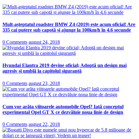
Mult-așteptatul roadster BMW Z4 (2019) este acum oficial! Are
335 cai putere sub capotă și ajunge la 100km/h în 4.6 secunde
0 Comments
august 24, 2018
Hyundai Elantra 2019 devine oficial; Adoptă un design mai
agresiv și umblă la capitolul siguranță
0 Comments
august 23, 2018
Cum vor arăta viitoarele automobile Opel? Iată conceptul
experimental Opel GT X ce dezvăluie noua linie de design
0 Comments
august 22, 2018