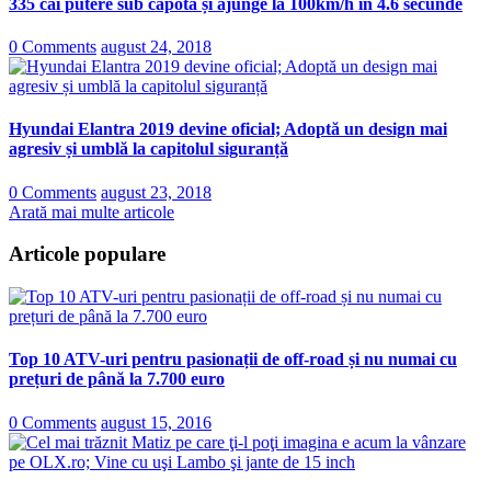
335 cai putere sub capotă și ajunge la 100km/h în 4.6 secunde
0 Comments
august 24, 2018
Hyundai Elantra 2019 devine oficial; Adoptă un design mai
agresiv și umblă la capitolul siguranță
0 Comments
august 23, 2018
Arată mai multe articole
Articole populare
Top 10 ATV-uri pentru pasionații de off-road și nu numai cu
prețuri de până la 7.700 euro
0 Comments
august 15, 2016