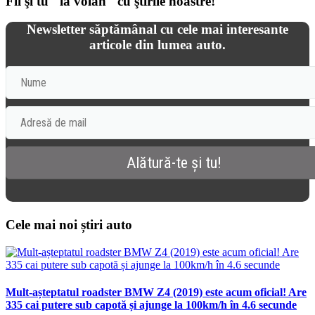
Fii şi tu "la volan" cu ştirile noastre!
Newsletter săptămânal cu cele mai interesante
articole din lumea auto.
Cele mai noi știri auto
Mult-așteptatul roadster BMW Z4 (2019) este acum oficial! Are
335 cai putere sub capotă și ajunge la 100km/h în 4.6 secunde