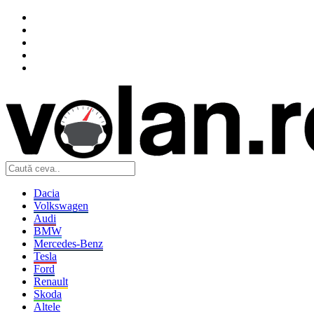
Dacia
Volkswagen
Audi
BMW
Mercedes-Benz
Tesla
Ford
Renault
Skoda
Altele