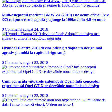
Mult-așteptatul roadster BMW Z4 (2019) este acum oficial! Are
335 cai putere sub capotă și ajunge la 100km/h în 4.6 secunde
0 Comments
august 24, 2018
Hyundai Elantra 2019 devine oficial; Adoptă un design mai
agresiv și umblă la capitolul siguranță
0 Comments
august 23, 2018
Cum vor arăta viitoarele automobile Opel? Iată conceptul
experimental Opel GT X ce dezvăluie noua linie de design
0 Comments
august 22, 2018