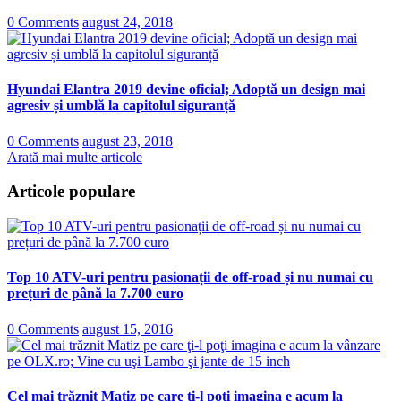
0 Comments
august 24, 2018
Hyundai Elantra 2019 devine oficial; Adoptă un design mai
agresiv și umblă la capitolul siguranță
0 Comments
august 23, 2018
Arată mai multe articole
Articole populare
Top 10 ATV-uri pentru pasionații de off-road și nu numai cu
prețuri de până la 7.700 euro
0 Comments
august 15, 2016
Cel mai trăznit Matiz pe care ţi-l poţi imagina e acum la