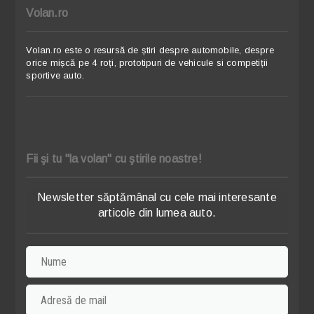
Volan.ro
Volan.ro este o resursă de știri despre automobile, despre
orice mișcă pe 4 roți, prototipuri de vehicule si competiții
sportive auto.
Fii şi tu "la volan" cu ştirile noastre!
Newsletter săptămânal cu cele mai interesante
articole din lumea auto.