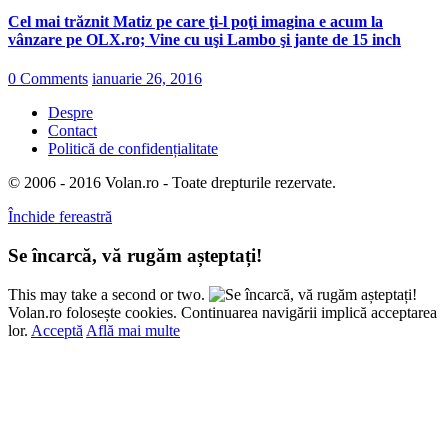
Cel mai trăznit Matiz pe care ţi-l poţi imagina e acum la
vânzare pe OLX.ro; Vine cu uşi Lambo şi jante de 15 inch
0 Comments
ianuarie 26, 2016
Despre
Contact
Politică de confidențialitate
© 2006 - 2016 Volan.ro - Toate drepturile rezervate.
Închide fereastră
Se încarcă, vă rugăm așteptați!
This may take a second or two.
Volan.ro folosește cookies. Continuarea navigării implică acceptarea
lor.
Acceptă
Află mai multe