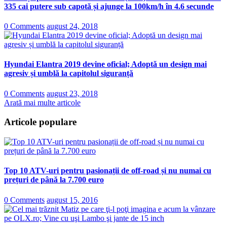
335 cai putere sub capotă și ajunge la 100km/h în 4.6 secunde
0 Comments
august 24, 2018
Hyundai Elantra 2019 devine oficial; Adoptă un design mai
agresiv și umblă la capitolul siguranță
0 Comments
august 23, 2018
Arată mai multe articole
Articole populare
Top 10 ATV-uri pentru pasionații de off-road și nu numai cu
prețuri de până la 7.700 euro
0 Comments
august 15, 2016