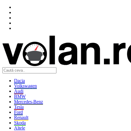
Dacia
Volkswagen
Audi
BMW
Mercedes-Benz
Tesla
Ford
Renault
Skoda
Altele