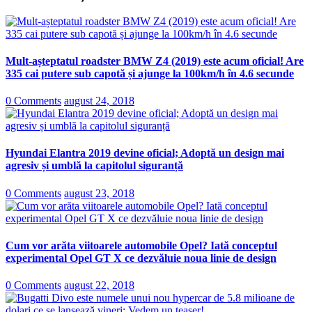
Mult-așteptatul roadster BMW Z4 (2019) este acum oficial! Are
335 cai putere sub capotă și ajunge la 100km/h în 4.6 secunde
0 Comments
august 24, 2018
Hyundai Elantra 2019 devine oficial; Adoptă un design mai
agresiv și umblă la capitolul siguranță
0 Comments
august 23, 2018
Cum vor arăta viitoarele automobile Opel? Iată conceptul
experimental Opel GT X ce dezvăluie noua linie de design
0 Comments
august 22, 2018