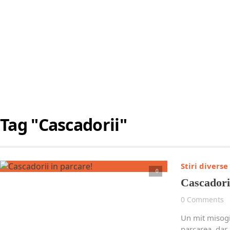
Tag "Cascadorii"
Stiri diverse
Citește articolul complet
0
Cascadori
0 Comments
Un mit misogi
parcarea, dar 