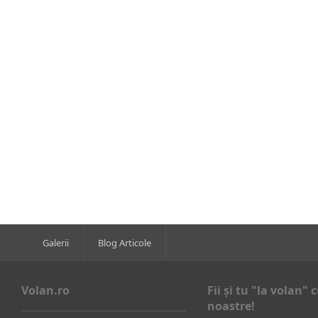
Galerii
Blog Articole
Volan.ro
Fii şi tu "la volan" c
noastre!