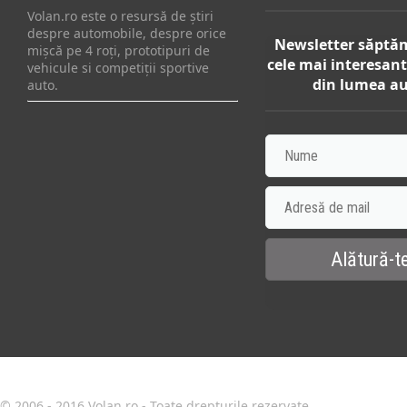
Volan.ro este o resursă de știri
despre automobile, despre orice
Newsletter săptă
mișcă pe 4 roți, prototipuri de
cele mai interesant
vehicule si competiții sportive
din lumea au
auto.
© 2006 - 2016 Volan.ro - Toate drepturile rezervate.