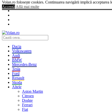
Volan.ro folosește cookies. Continuarea navigării implică acceptarea l
Acceptă
Află mai multe
Dacia
Volkswagen
Audi
BMW
Mercedes-Benz
Tesla
Ford
Renault
Skoda
Altele
Aston Martin
Citroen
Dodge
Ferrari
Fiat