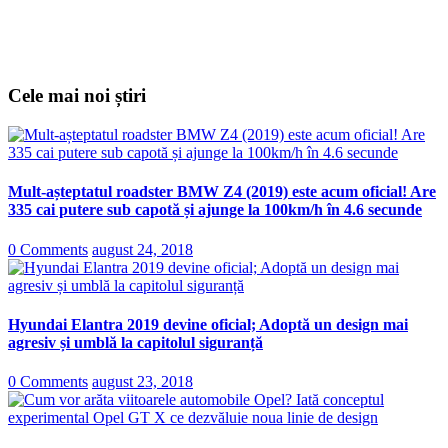
Cele mai noi știri
Mult-așteptatul roadster BMW Z4 (2019) este acum oficial! Are
335 cai putere sub capotă și ajunge la 100km/h în 4.6 secunde
0 Comments
august 24, 2018
Hyundai Elantra 2019 devine oficial; Adoptă un design mai
agresiv și umblă la capitolul siguranță
0 Comments
august 23, 2018