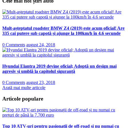
Cele mai noi știri auto
Mult-așteptatul roadster BMW Z4 (2019) este acum oficial! Are
335 cai putere sub capotă și ajunge la 100km/h în 4.6 secunde
0 Comments
august 24, 2018
Hyundai Elantra 2019 devine oficial; Adoptă un design mai
agresiv și umblă la capitolul siguranță
0 Comments
august 23, 2018
Arată mai multe articole
Articole populare
Top 10 ATV-uri pentru pasionații de off-road și nu numai cu