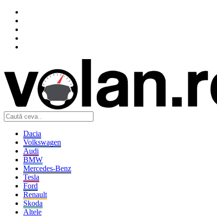
Dacia
Volkswagen
Audi
BMW
Mercedes-Benz
Tesla
Ford
Renault
Skoda
Altele