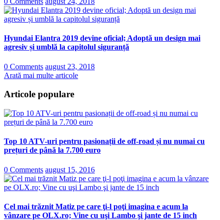
0 Comments
august 24, 2018
Hyundai Elantra 2019 devine oficial; Adoptă un design mai
agresiv și umblă la capitolul siguranță
0 Comments
august 23, 2018
Arată mai multe articole
Articole populare
Top 10 ATV-uri pentru pasionații de off-road și nu numai cu
prețuri de până la 7.700 euro
0 Comments
august 15, 2016
Cel mai trăznit Matiz pe care ţi-l poţi imagina e acum la
vânzare pe OLX.ro; Vine cu uşi Lambo şi jante de 15 inch