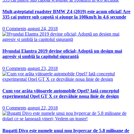
Mult-așteptatul roadster BMW Z4 (2019) este acum oficial! Are
335 cai putere sub capotă și ajunge la 100km/h în 4.6 secunde
0 Comments
august 24, 2018
Hyundai Elantra 2019 devine oficial; Adoptă un design mai
agresiv și umblă la capitolul siguranță
0 Comments
august 23, 2018
Cum vor arăta viitoarele automobile Opel? Iată conceptul
experimental Opel GT X ce dezvăluie noua linie de design
0 Comments
august 22, 2018
Bugatti Divo este numele unui nou hypercar de 5.8 milioane de