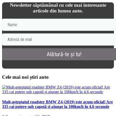
Newsletter săptămânal cu cele mai interesante
articole din lumea auto.
Cele mai noi știri auto
Mult-așteptatul roadster BMW Z4 (2019) este acum oficial! Are
335 cai putere sub capotă și ajunge la 100km/h în 4.6 secunde