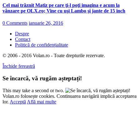
Cel mai trăznit Matiz pe care ţi-l poţi imagina e acum la
vânzare pe OLX.ro; Vine cu uşi Lambo şi jante de 15 inch
0 Comments
ianuarie 26, 2016
Despre
Contact
Politică de confidențialitate
© 2006 - 2016 Volan.ro - Toate drepturile rezervate.
Închide fereastră
Se încarcă, vă rugăm așteptați!
This may take a second or two.
Volan.ro folosește cookies. Continuarea navigării implică acceptarea
lor.
Acceptă
Află mai multe