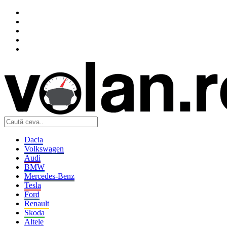
Dacia
Volkswagen
Audi
BMW
Mercedes-Benz
Tesla
Ford
Renault
Skoda
Altele