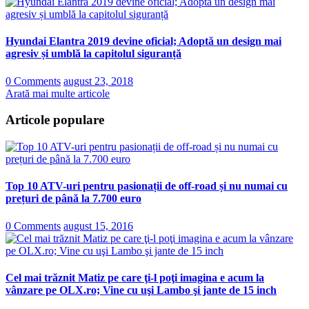
Hyundai Elantra 2019 devine oficial; Adoptă un design mai
agresiv și umblă la capitolul siguranță
0 Comments
august 23, 2018
Arată mai multe articole
Articole populare
Top 10 ATV-uri pentru pasionații de off-road și nu numai cu
prețuri de până la 7.700 euro
0 Comments
august 15, 2016
Cel mai trăznit Matiz pe care ţi-l poţi imagina e acum la
vânzare pe OLX.ro; Vine cu uşi Lambo şi jante de 15 inch