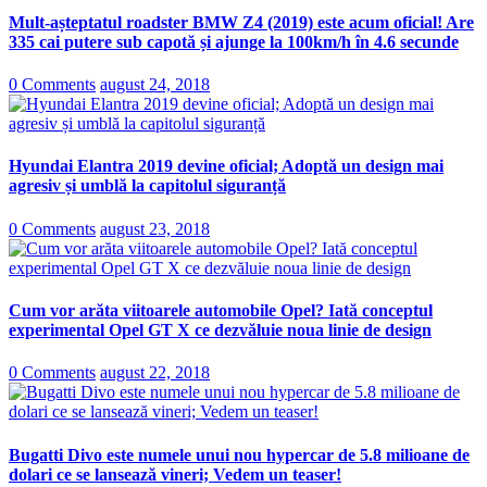
Mult-așteptatul roadster BMW Z4 (2019) este acum oficial! Are
335 cai putere sub capotă și ajunge la 100km/h în 4.6 secunde
0 Comments
august 24, 2018
Hyundai Elantra 2019 devine oficial; Adoptă un design mai
agresiv și umblă la capitolul siguranță
0 Comments
august 23, 2018
Cum vor arăta viitoarele automobile Opel? Iată conceptul
experimental Opel GT X ce dezvăluie noua linie de design
0 Comments
august 22, 2018
Bugatti Divo este numele unui nou hypercar de 5.8 milioane de
dolari ce se lansează vineri; Vedem un teaser!