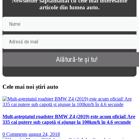
Newsletter săptămânal cu cele mai interesante
articole din lumea auto.
Cele mai noi știri auto
Mult-așteptatul roadster BMW Z4 (2019) este acum oficial! Are
335 cai putere sub capotă și ajunge la 100km/h în 4.6 secunde
0 Comments
august 24, 2018