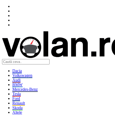
Dacia
Volkswagen
Audi
BMW
Mercedes-Benz
Tesla
Ford
Renault
Skoda
Altele