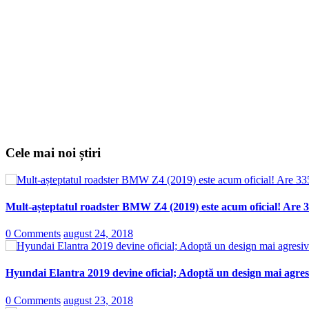
Cele mai noi știri
Mult-așteptatul roadster BMW Z4 (2019) este acum oficial! Are 3
0 Comments
august 24, 2018
Hyundai Elantra 2019 devine oficial; Adoptă un design mai agresi
0 Comments
august 23, 2018