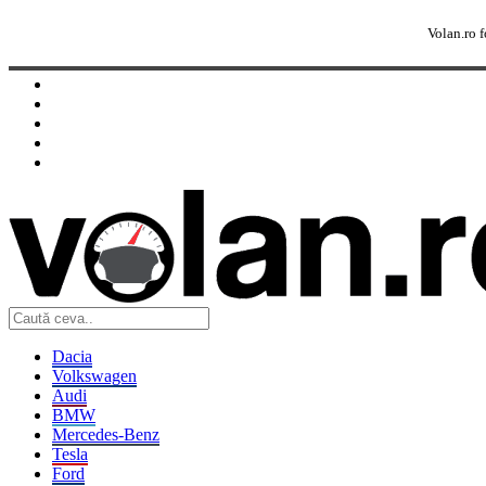
Sendigo
Volan.ro f
Dacia
Volkswagen
Audi
BMW
Mercedes-Benz
Tesla
Ford