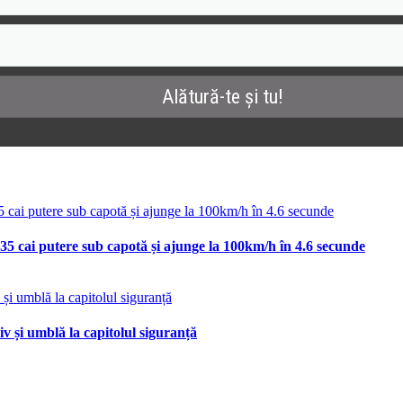
35 cai putere sub capotă și ajunge la 100km/h în 4.6 secunde
v și umblă la capitolul siguranță