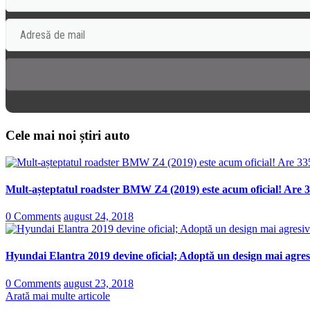
Cele mai noi știri auto
Mult-așteptatul roadster BMW Z4 (2019) este acum oficial! Are 3
0 Comments
august 24, 2018
Hyundai Elantra 2019 devine oficial; Adoptă un design mai agresi
0 Comments
august 23, 2018
Arată mai multe articole