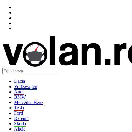
Dacia
Volkswagen
Audi
BMW
Mercedes-Benz
Tesla
Ford
Renault
Skoda
Altele