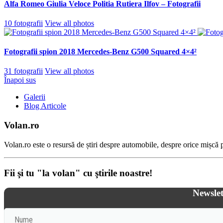
Alfa Romeo Giulia Veloce Politia Rutiera Ilfov – Fotografii
10 fotografii
View all photos
Fotografii spion 2018 Mercedes-Benz G500 Squared 4×4²
31 fotografii
View all photos
Înapoi sus
Galerii
Blog Articole
Volan.ro
Volan.ro este o resursă de știri despre automobile, despre orice mișcă pe
Fii şi tu "la volan" cu ştirile noastre!
Newslet