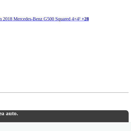
+28
ea auto.