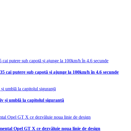
35 cai putere sub capotă și ajunge la 100km/h în 4.6 secunde
v și umblă la capitolul siguranță
mental Opel GT X ce dezvăluie noua linie de design