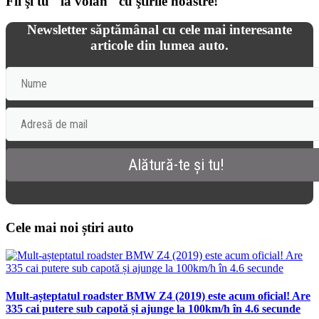
Fii şi tu "la volan" cu ştirile noastre!
Newsletter săptămânal cu cele mai interesante
articole din lumea auto.
Cele mai noi știri auto
Mult-așteptatul roadster BMW Z4 (2019) este acum oficial! Are
335 cai putere sub capotă și ajunge la 100km/h în 4.6 secunde