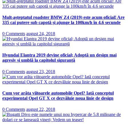
Mult-așteptatul roadster BMW Z4 (2019) este acum oficial! Are
335 cai putere sub capotă și ajunge la 100km/h în 4.6 secunde
0 Comments
august 24, 2018
Hyundai Elantra 2019 devine oficial; Adoptă un design mai
agresiv și umblă la capitolul siguranță
0 Comments
august 23, 2018
Cum vor arăta viitoarele automobile Opel? Iată conceptul
experimental Opel GT X ce dezvăluie noua linie de design
0 Comments
august 22, 2018