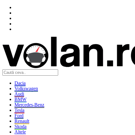
Dacia
Volkswagen
Audi
BMW
Mercedes-Benz
Tesla
Ford
Renault
Skoda
Altele