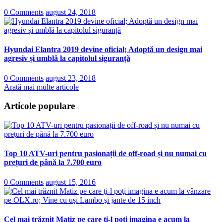
0 Comments
august 24, 2018
Hyundai Elantra 2019 devine oficial; Adoptă un design mai
agresiv și umblă la capitolul siguranță
0 Comments
august 23, 2018
Arată mai multe articole
Articole populare
Top 10 ATV-uri pentru pasionații de off-road și nu numai cu
prețuri de până la 7.700 euro
0 Comments
august 15, 2016
Cel mai trăznit Matiz pe care ţi-l poţi imagina e acum la