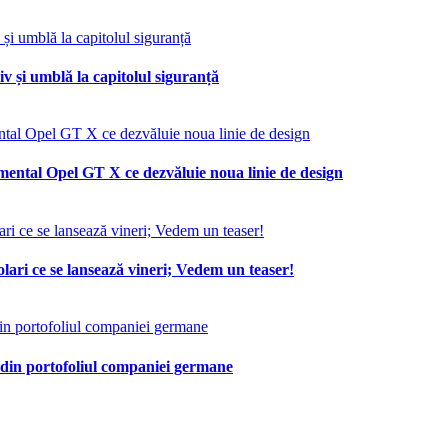
v și umblă la capitolul siguranță
mental Opel GT X ce dezvăluie noua linie de design
lari ce se lansează vineri; Vedem un teaser!
 din portofoliul companiei germane