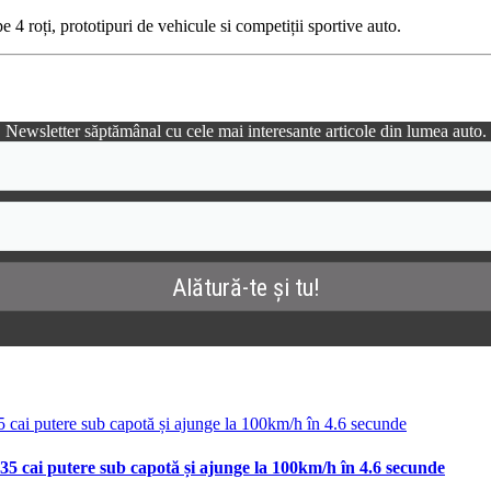
 4 roți, prototipuri de vehicule si competiții sportive auto.
Newsletter săptămânal cu cele mai interesante articole din lumea auto.
35 cai putere sub capotă și ajunge la 100km/h în 4.6 secunde