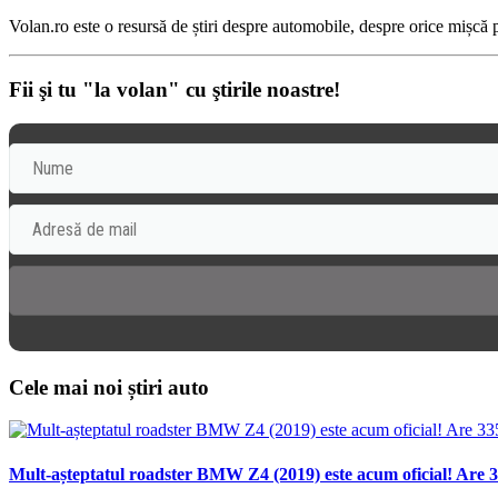
Volan.ro este o resursă de știri despre automobile, despre orice mișcă pe
Fii şi tu "la volan" cu ştirile noastre!
Cele mai noi știri auto
Mult-așteptatul roadster BMW Z4 (2019) este acum oficial! Are 3