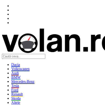
Dacia
Volkswagen
Audi
BMW
Mercedes-Benz
Tesla
Ford
Renault
Skoda
Altele