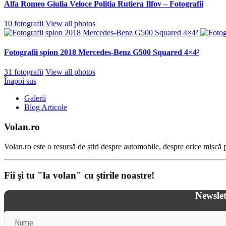
Alfa Romeo Giulia Veloce Politia Rutiera Ilfov – Fotografii
10 fotografii
View all photos
Fotografii spion 2018 Mercedes-Benz G500 Squared 4×4²
31 fotografii
View all photos
Înapoi sus
Galerii
Blog Articole
Volan.ro
Volan.ro este o resursă de știri despre automobile, despre orice mișcă pe
Fii şi tu "la volan" cu ştirile noastre!
Newslet