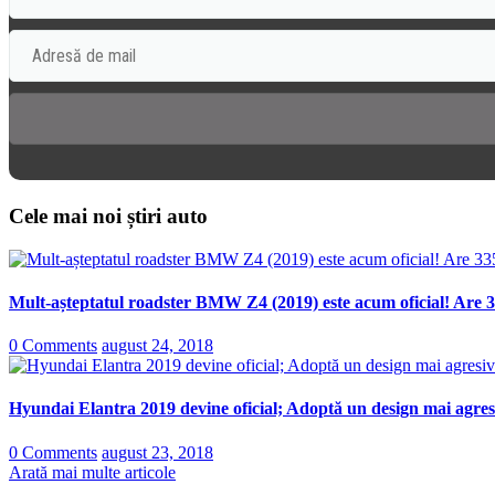
Cele mai noi știri auto
Mult-așteptatul roadster BMW Z4 (2019) este acum oficial! Are 3
0 Comments
august 24, 2018
Hyundai Elantra 2019 devine oficial; Adoptă un design mai agresi
0 Comments
august 23, 2018
Arată mai multe articole