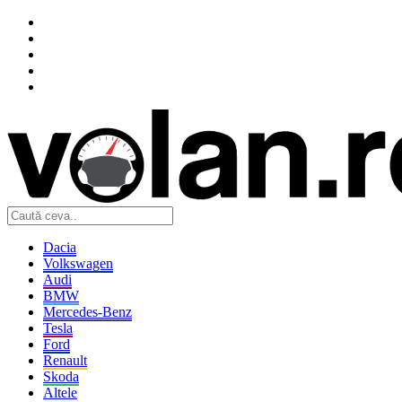
Dacia
Volkswagen
Audi
BMW
Mercedes-Benz
Tesla
Ford
Renault
Skoda
Altele