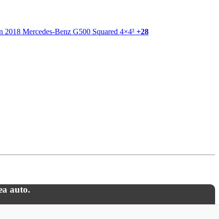
+28
ea auto.