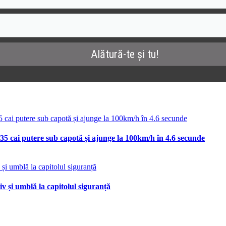
35 cai putere sub capotă și ajunge la 100km/h în 4.6 secunde
v și umblă la capitolul siguranță