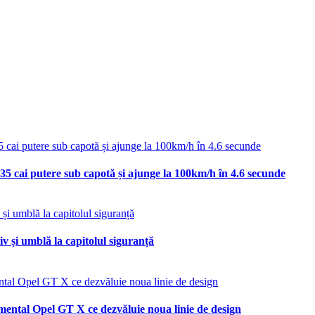
35 cai putere sub capotă și ajunge la 100km/h în 4.6 secunde
v și umblă la capitolul siguranță
mental Opel GT X ce dezvăluie noua linie de design