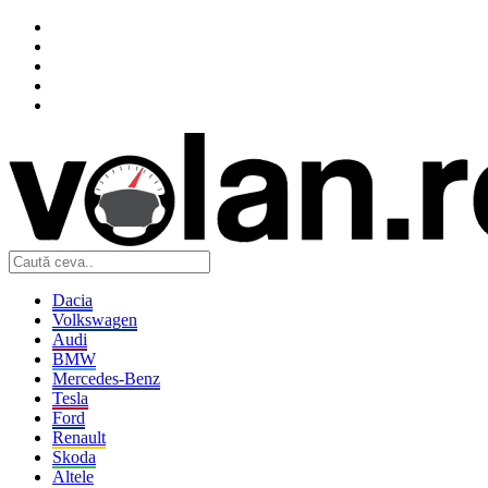
Dacia
Volkswagen
Audi
BMW
Mercedes-Benz
Tesla
Ford
Renault
Skoda
Altele