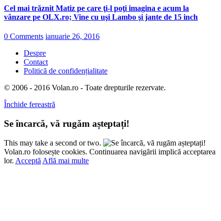
Cel mai trăznit Matiz pe care ţi-l poţi imagina e acum la
vânzare pe OLX.ro; Vine cu uşi Lambo şi jante de 15 inch
0 Comments
ianuarie 26, 2016
Despre
Contact
Politică de confidențialitate
© 2006 - 2016 Volan.ro - Toate drepturile rezervate.
Închide fereastră
Se încarcă, vă rugăm așteptați!
This may take a second or two.
Volan.ro folosește cookies. Continuarea navigării implică acceptarea
lor.
Acceptă
Află mai multe