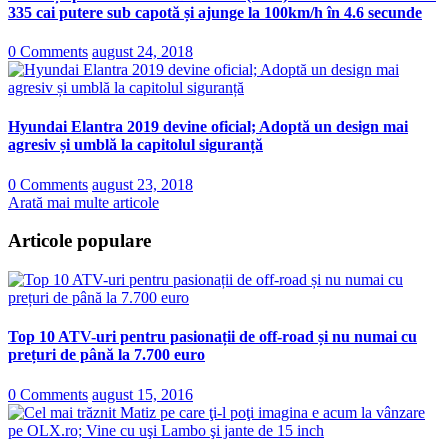
335 cai putere sub capotă și ajunge la 100km/h în 4.6 secunde
0 Comments
august 24, 2018
Hyundai Elantra 2019 devine oficial; Adoptă un design mai
agresiv și umblă la capitolul siguranță
0 Comments
august 23, 2018
Arată mai multe articole
Articole populare
Top 10 ATV-uri pentru pasionații de off-road și nu numai cu
prețuri de până la 7.700 euro
0 Comments
august 15, 2016