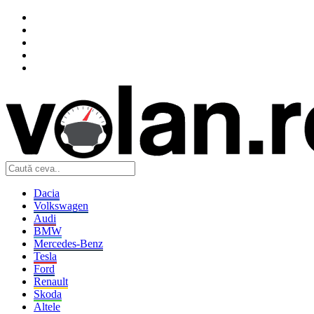
Dacia
Volkswagen
Audi
BMW
Mercedes-Benz
Tesla
Ford
Renault
Skoda
Altele