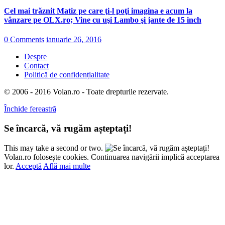
Cel mai trăznit Matiz pe care ţi-l poţi imagina e acum la
vânzare pe OLX.ro; Vine cu uşi Lambo şi jante de 15 inch
0 Comments
ianuarie 26, 2016
Despre
Contact
Politică de confidențialitate
© 2006 - 2016 Volan.ro - Toate drepturile rezervate.
Închide fereastră
Se încarcă, vă rugăm așteptați!
This may take a second or two.
Volan.ro folosește cookies. Continuarea navigării implică acceptarea
lor.
Acceptă
Află mai multe