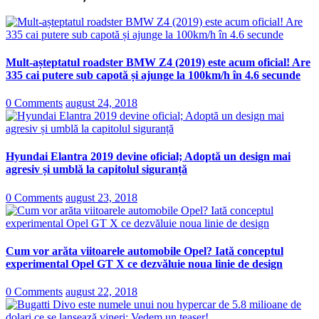
Mult-așteptatul roadster BMW Z4 (2019) este acum oficial! Are
335 cai putere sub capotă și ajunge la 100km/h în 4.6 secunde
0 Comments
august 24, 2018
Hyundai Elantra 2019 devine oficial; Adoptă un design mai
agresiv și umblă la capitolul siguranță
0 Comments
august 23, 2018
Cum vor arăta viitoarele automobile Opel? Iată conceptul
experimental Opel GT X ce dezvăluie noua linie de design
0 Comments
august 22, 2018