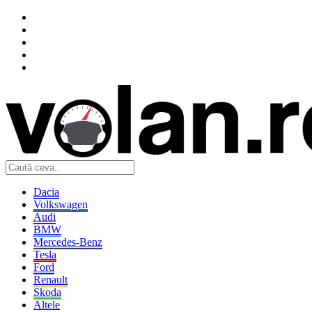
Dacia
Volkswagen
Audi
BMW
Mercedes-Benz
Tesla
Ford
Renault
Skoda
Altele