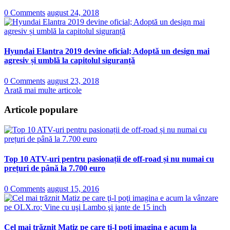
0 Comments
august 24, 2018
Hyundai Elantra 2019 devine oficial; Adoptă un design mai
agresiv și umblă la capitolul siguranță
0 Comments
august 23, 2018
Arată mai multe articole
Articole populare
Top 10 ATV-uri pentru pasionații de off-road și nu numai cu
prețuri de până la 7.700 euro
0 Comments
august 15, 2016
Cel mai trăznit Matiz pe care ţi-l poţi imagina e acum la