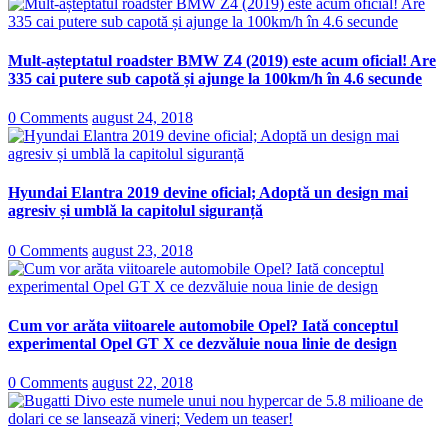
Mult-așteptatul roadster BMW Z4 (2019) este acum oficial! Are
335 cai putere sub capotă și ajunge la 100km/h în 4.6 secunde
0 Comments
august 24, 2018
Hyundai Elantra 2019 devine oficial; Adoptă un design mai
agresiv și umblă la capitolul siguranță
0 Comments
august 23, 2018
Cum vor arăta viitoarele automobile Opel? Iată conceptul
experimental Opel GT X ce dezvăluie noua linie de design
0 Comments
august 22, 2018