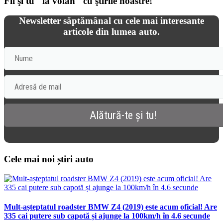
Fii şi tu "la volan" cu ştirile noastre!
Newsletter săptămânal cu cele mai interesante
articole din lumea auto.
Cele mai noi știri auto
Mult-așteptatul roadster BMW Z4 (2019) este acum oficial! Are
335 cai putere sub capotă și ajunge la 100km/h în 4.6 secunde