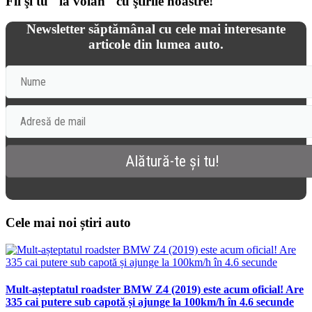
Fii şi tu "la volan" cu ştirile noastre!
Newsletter săptămânal cu cele mai interesante
articole din lumea auto.
Cele mai noi știri auto
Mult-așteptatul roadster BMW Z4 (2019) este acum oficial! Are
335 cai putere sub capotă și ajunge la 100km/h în 4.6 secunde