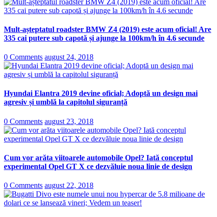
Mult-așteptatul roadster BMW Z4 (2019) este acum oficial! Are
335 cai putere sub capotă și ajunge la 100km/h în 4.6 secunde
0 Comments
august 24, 2018
Hyundai Elantra 2019 devine oficial; Adoptă un design mai
agresiv și umblă la capitolul siguranță
0 Comments
august 23, 2018
Cum vor arăta viitoarele automobile Opel? Iată conceptul
experimental Opel GT X ce dezvăluie noua linie de design
0 Comments
august 22, 2018