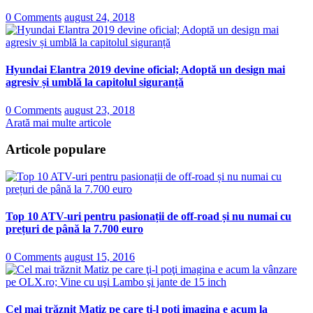
0 Comments
august 24, 2018
Hyundai Elantra 2019 devine oficial; Adoptă un design mai
agresiv și umblă la capitolul siguranță
0 Comments
august 23, 2018
Arată mai multe articole
Articole populare
Top 10 ATV-uri pentru pasionații de off-road și nu numai cu
prețuri de până la 7.700 euro
0 Comments
august 15, 2016
Cel mai trăznit Matiz pe care ţi-l poţi imagina e acum la