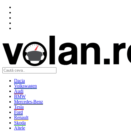
Dacia
Volkswagen
Audi
BMW
Mercedes-Benz
Tesla
Ford
Renault
Skoda
Altele