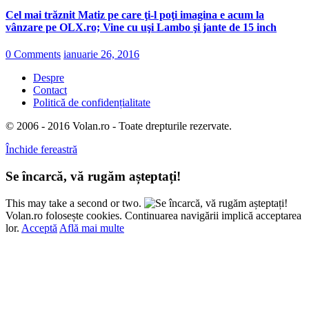
Cel mai trăznit Matiz pe care ţi-l poţi imagina e acum la
vânzare pe OLX.ro; Vine cu uşi Lambo şi jante de 15 inch
0 Comments
ianuarie 26, 2016
Despre
Contact
Politică de confidențialitate
© 2006 - 2016 Volan.ro - Toate drepturile rezervate.
Închide fereastră
Se încarcă, vă rugăm așteptați!
This may take a second or two.
Volan.ro folosește cookies. Continuarea navigării implică acceptarea
lor.
Acceptă
Află mai multe