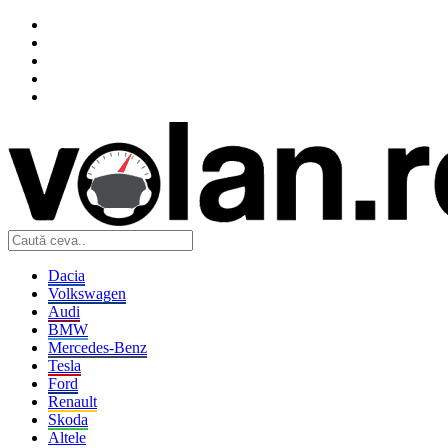
Dacia
Volkswagen
Audi
BMW
Mercedes-Benz
Tesla
Ford
Renault
Skoda
Altele