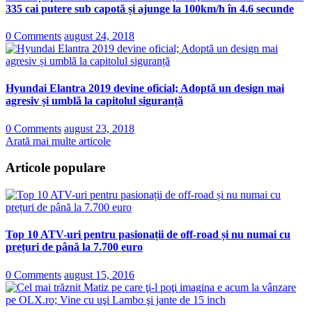
335 cai putere sub capotă și ajunge la 100km/h în 4.6 secunde
0 Comments
august 24, 2018
Hyundai Elantra 2019 devine oficial; Adoptă un design mai
agresiv și umblă la capitolul siguranță
0 Comments
august 23, 2018
Arată mai multe articole
Articole populare
Top 10 ATV-uri pentru pasionații de off-road și nu numai cu
prețuri de până la 7.700 euro
0 Comments
august 15, 2016