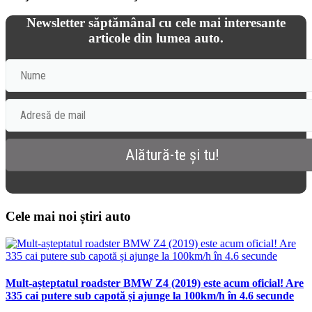
Newsletter săptămânal cu cele mai interesante
articole din lumea auto.
Cele mai noi știri auto
Mult-așteptatul roadster BMW Z4 (2019) este acum oficial! Are
335 cai putere sub capotă și ajunge la 100km/h în 4.6 secunde