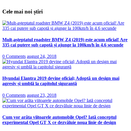
Cele mai noi știri
Mult-așteptatul roadster BMW Z4 (2019) este acum oficial! Are
335 cai putere sub capotă și ajunge la 100km/h în 4.6 secunde
0 Comments
august 24, 2018
Hyundai Elantra 2019 devine oficial; Adoptă un design mai
agresiv și umblă la capitolul siguranță
0 Comments
august 23, 2018
Cum vor arăta viitoarele automobile Opel? Iată conceptul
experimental Opel GT X ce dezvăluie noua linie de design