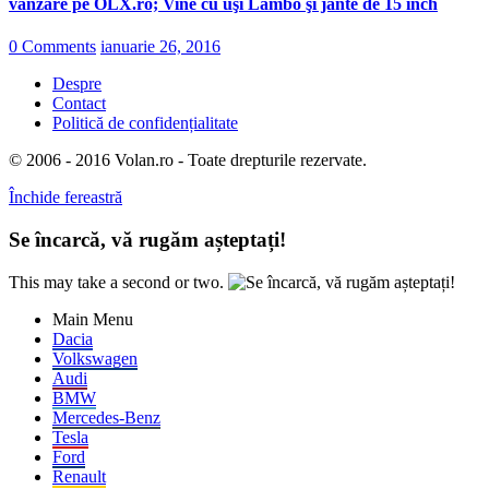
vânzare pe OLX.ro; Vine cu uşi Lambo şi jante de 15 inch
0 Comments
ianuarie 26, 2016
Despre
Contact
Politică de confidențialitate
© 2006 - 2016 Volan.ro - Toate drepturile rezervate.
Închide fereastră
Se încarcă, vă rugăm așteptați!
This may take a second or two.
Main Menu
Dacia
Volkswagen
Audi
BMW
Mercedes-Benz
Tesla
Ford
Renault