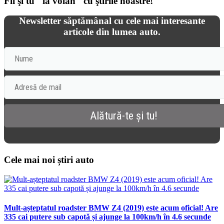
Fii şi tu "la volan" cu ştirile noastre!
Newsletter săptămânal cu cele mai interesante
articole din lumea auto.
Cele mai noi știri auto
Mult-așteptatul roadster BMW Z4 (2019) este acum oficial! Are
335 cai putere sub capotă și ajunge la 100km/h în 4.6 secunde