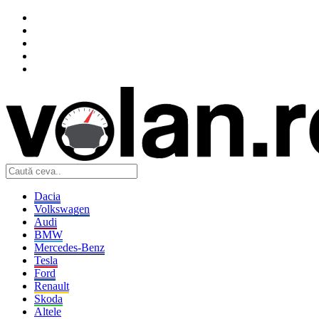
Dacia
Volkswagen
Audi
BMW
Mercedes-Benz
Tesla
Ford
Renault
Skoda
Altele