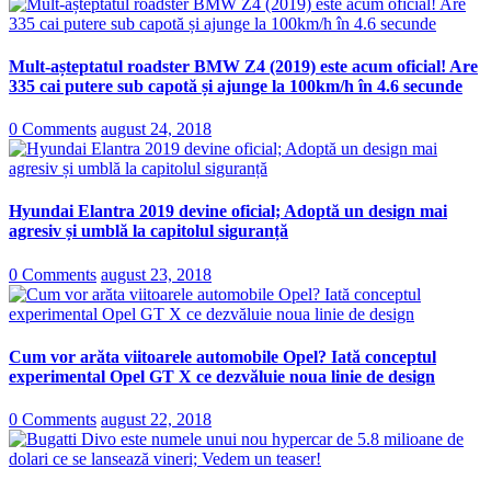
Mult-așteptatul roadster BMW Z4 (2019) este acum oficial! Are
335 cai putere sub capotă și ajunge la 100km/h în 4.6 secunde
0 Comments
august 24, 2018
Hyundai Elantra 2019 devine oficial; Adoptă un design mai
agresiv și umblă la capitolul siguranță
0 Comments
august 23, 2018
Cum vor arăta viitoarele automobile Opel? Iată conceptul
experimental Opel GT X ce dezvăluie noua linie de design
0 Comments
august 22, 2018