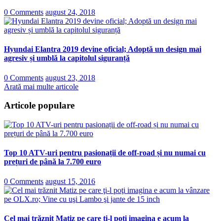
0 Comments
august 24, 2018
Hyundai Elantra 2019 devine oficial; Adoptă un design mai
agresiv și umblă la capitolul siguranță
0 Comments
august 23, 2018
Arată mai multe articole
Articole populare
Top 10 ATV-uri pentru pasionații de off-road și nu numai cu
prețuri de până la 7.700 euro
0 Comments
august 15, 2016
Cel mai trăznit Matiz pe care ţi-l poţi imagina e acum la