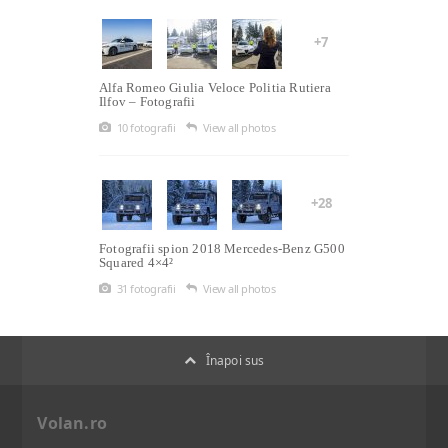
+7
Alfa Romeo Giulia Veloce Politia Rutiera
Ilfov – Fotografii
10 fotografii
View all photos
+28
Fotografii spion 2018 Mercedes-Benz G500
Squared 4×4²
31 fotografii
View all photos
Înapoi sus
Volan.ro