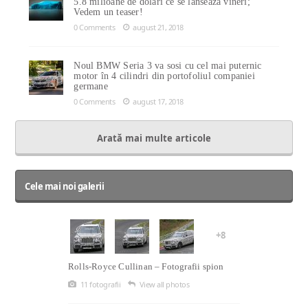
5.8 milioane de dolari ce se lansează vineri;
Vedem un teaser!
0 Comments
august 21, 2018
Noul BMW Seria 3 va sosi cu cel mai puternic
motor în 4 cilindri din portofoliul companiei
germane
0 Comments
august 17, 2018
Arată mai multe articole
Cele mai noi galerii
+8
Rolls-Royce Cullinan – Fotografii spion
11 fotografii
View all photos