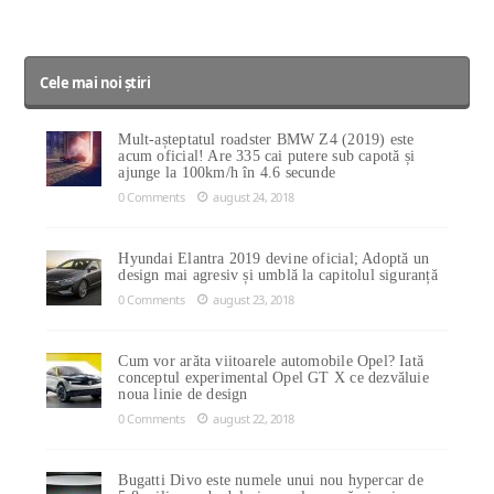
Cele mai noi știri
Mult-așteptatul roadster BMW Z4 (2019) este
acum oficial! Are 335 cai putere sub capotă și
ajunge la 100km/h în 4.6 secunde
0 Comments
august 24, 2018
Hyundai Elantra 2019 devine oficial; Adoptă un
design mai agresiv și umblă la capitolul siguranță
0 Comments
august 23, 2018
Cum vor arăta viitoarele automobile Opel? Iată
conceptul experimental Opel GT X ce dezvăluie
noua linie de design
0 Comments
august 22, 2018
Bugatti Divo este numele unui nou hypercar de