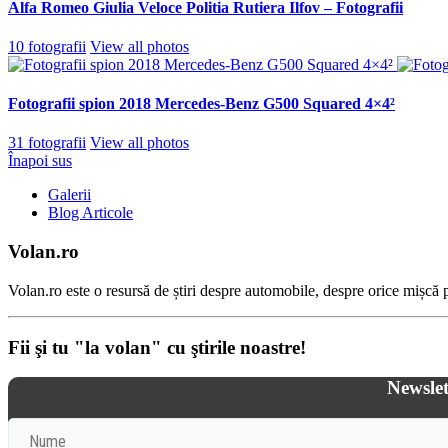
Alfa Romeo Giulia Veloce Politia Rutiera Ilfov – Fotografii
10 fotografii
View all photos
Fotografii spion 2018 Mercedes-Benz G500 Squared 4×4²
31 fotografii
View all photos
Înapoi sus
Galerii
Blog Articole
Volan.ro
Volan.ro este o resursă de știri despre automobile, despre orice mișcă pe
Fii şi tu "la volan" cu ştirile noastre!
Newslet