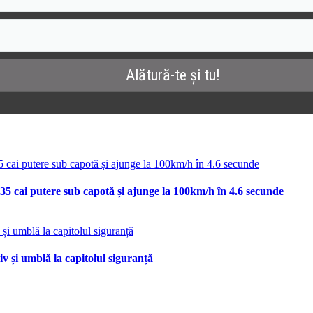
35 cai putere sub capotă și ajunge la 100km/h în 4.6 secunde
v și umblă la capitolul siguranță