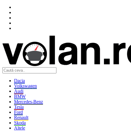
Dacia
Volkswagen
Audi
BMW
Mercedes-Benz
Tesla
Ford
Renault
Skoda
Altele