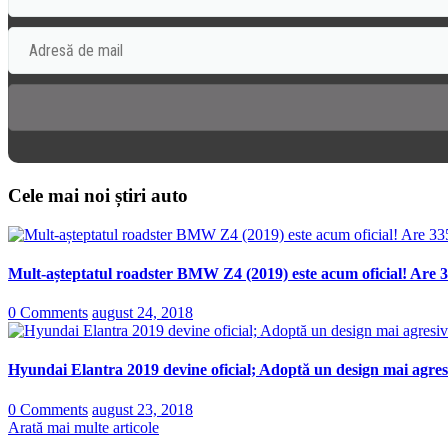
Cele mai noi știri auto
Mult-așteptatul roadster BMW Z4 (2019) este acum oficial! Are 3
0 Comments
august 24, 2018
Hyundai Elantra 2019 devine oficial; Adoptă un design mai agresi
0 Comments
august 23, 2018
Arată mai multe articole