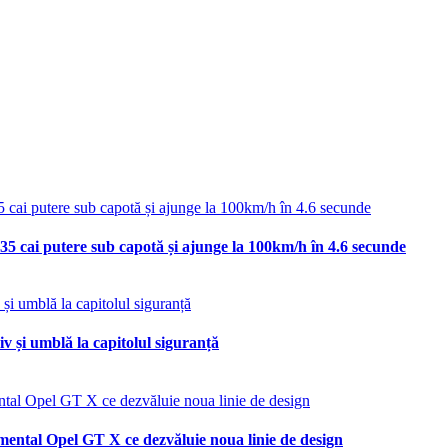
35 cai putere sub capotă și ajunge la 100km/h în 4.6 secunde
v și umblă la capitolul siguranță
mental Opel GT X ce dezvăluie noua linie de design