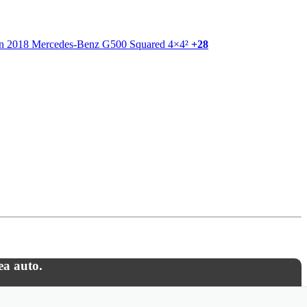
+28
ea auto.