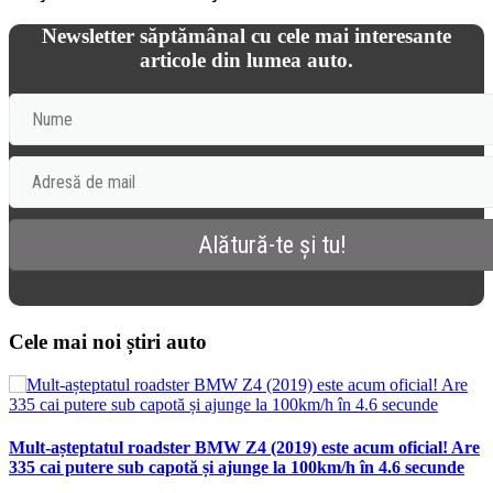
Newsletter săptămânal cu cele mai interesante
articole din lumea auto.
Cele mai noi știri auto
Mult-așteptatul roadster BMW Z4 (2019) este acum oficial! Are
335 cai putere sub capotă și ajunge la 100km/h în 4.6 secunde