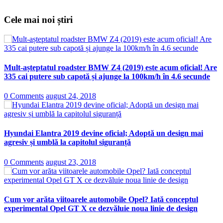
Cele mai noi știri
Mult-așteptatul roadster BMW Z4 (2019) este acum oficial! Are
335 cai putere sub capotă și ajunge la 100km/h în 4.6 secunde
0 Comments
august 24, 2018
Hyundai Elantra 2019 devine oficial; Adoptă un design mai
agresiv și umblă la capitolul siguranță
0 Comments
august 23, 2018
Cum vor arăta viitoarele automobile Opel? Iată conceptul
experimental Opel GT X ce dezvăluie noua linie de design