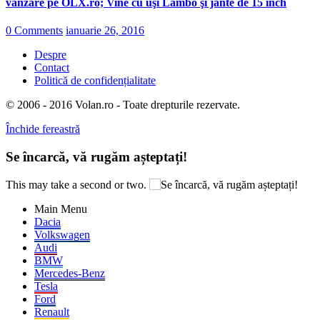
vânzare pe OLX.ro; Vine cu uşi Lambo şi jante de 15 inch
0 Comments
ianuarie 26, 2016
Despre
Contact
Politică de confidențialitate
© 2006 - 2016 Volan.ro - Toate drepturile rezervate.
Închide fereastră
Se încarcă, vă rugăm așteptați!
This may take a second or two.
Main Menu
Dacia
Volkswagen
Audi
BMW
Mercedes-Benz
Tesla
Ford
Renault