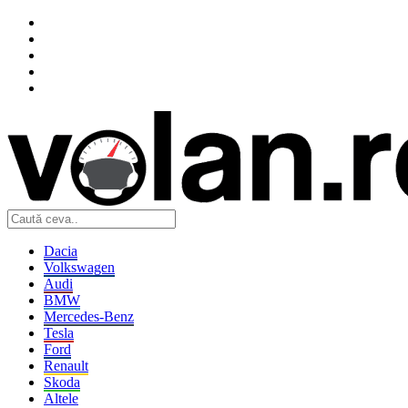
Dacia
Volkswagen
Audi
BMW
Mercedes-Benz
Tesla
Ford
Renault
Skoda
Altele