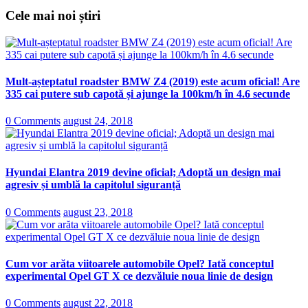
Cele mai noi știri
Mult-așteptatul roadster BMW Z4 (2019) este acum oficial! Are
335 cai putere sub capotă și ajunge la 100km/h în 4.6 secunde
0 Comments
august 24, 2018
Hyundai Elantra 2019 devine oficial; Adoptă un design mai
agresiv și umblă la capitolul siguranță
0 Comments
august 23, 2018
Cum vor arăta viitoarele automobile Opel? Iată conceptul
experimental Opel GT X ce dezvăluie noua linie de design
0 Comments
august 22, 2018