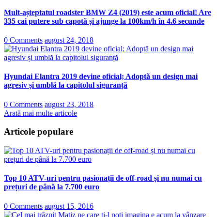
Mult-așteptatul roadster BMW Z4 (2019) este acum oficial! Are
335 cai putere sub capotă și ajunge la 100km/h în 4.6 secunde
0 Comments
august 24, 2018
Hyundai Elantra 2019 devine oficial; Adoptă un design mai
agresiv și umblă la capitolul siguranță
0 Comments
august 23, 2018
Arată mai multe articole
Articole populare
Top 10 ATV-uri pentru pasionații de off-road și nu numai cu
prețuri de până la 7.700 euro
0 Comments
august 15, 2016