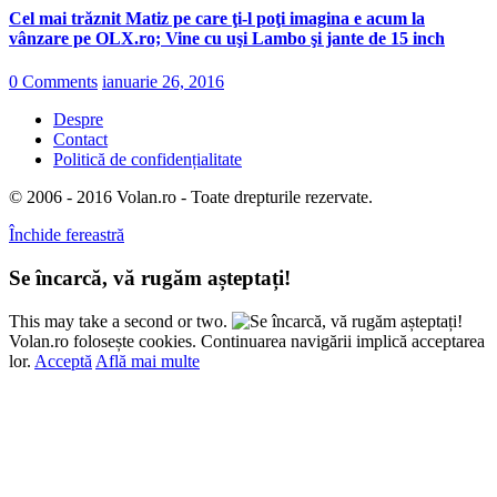
Cel mai trăznit Matiz pe care ţi-l poţi imagina e acum la
vânzare pe OLX.ro; Vine cu uşi Lambo şi jante de 15 inch
0 Comments
ianuarie 26, 2016
Despre
Contact
Politică de confidențialitate
© 2006 - 2016 Volan.ro - Toate drepturile rezervate.
Închide fereastră
Se încarcă, vă rugăm așteptați!
This may take a second or two.
Volan.ro folosește cookies. Continuarea navigării implică acceptarea
lor.
Acceptă
Află mai multe