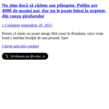
Nu ştim dacă să râdem sau plângem: Poliţia are
4000 de maşini noi, dar nu le poate folosi la urgenţe,
din cauza girofarului
1 Comment
septembrie 28, 2015
Pentru că nimic nu poate merge fără cusur în România, orice veste
bună e imediat însoţită de una proastă. Spre
Citește articolul complet