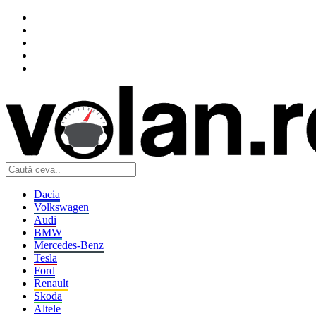
Dacia
Volkswagen
Audi
BMW
Mercedes-Benz
Tesla
Ford
Renault
Skoda
Altele