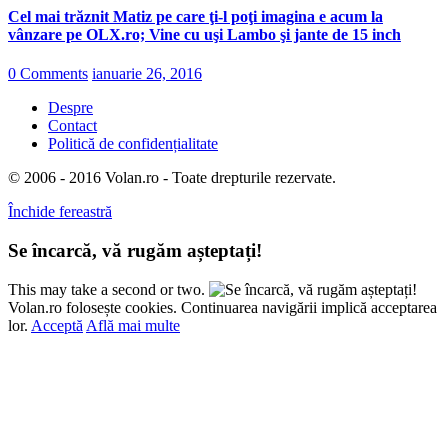
Cel mai trăznit Matiz pe care ţi-l poţi imagina e acum la
vânzare pe OLX.ro; Vine cu uşi Lambo şi jante de 15 inch
0 Comments
ianuarie 26, 2016
Despre
Contact
Politică de confidențialitate
© 2006 - 2016 Volan.ro - Toate drepturile rezervate.
Închide fereastră
Se încarcă, vă rugăm așteptați!
This may take a second or two.
Volan.ro folosește cookies. Continuarea navigării implică acceptarea
lor.
Acceptă
Află mai multe