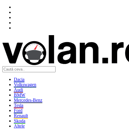
Dacia
Volkswagen
Audi
BMW
Mercedes-Benz
Tesla
Ford
Renault
Skoda
Altele