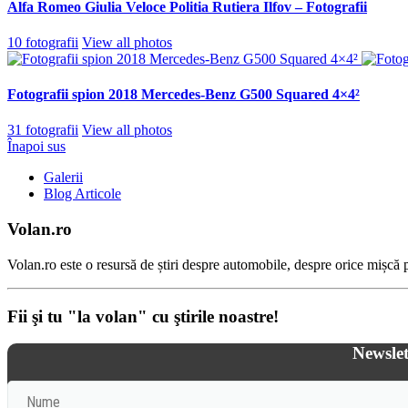
Alfa Romeo Giulia Veloce Politia Rutiera Ilfov – Fotografii
10 fotografii
View all photos
Fotografii spion 2018 Mercedes-Benz G500 Squared 4×4²
31 fotografii
View all photos
Înapoi sus
Galerii
Blog Articole
Volan.ro
Volan.ro este o resursă de știri despre automobile, despre orice mișcă pe
Fii şi tu "la volan" cu ştirile noastre!
Newslet