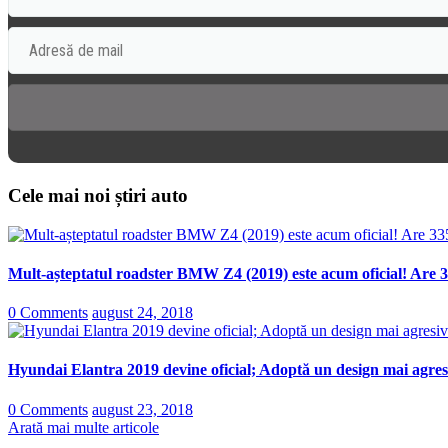
Cele mai noi știri auto
Mult-așteptatul roadster BMW Z4 (2019) este acum oficial! Are 3
0 Comments
august 24, 2018
Hyundai Elantra 2019 devine oficial; Adoptă un design mai agresi
0 Comments
august 23, 2018
Arată mai multe articole