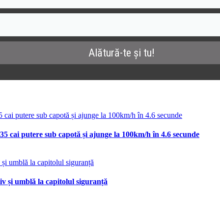
35 cai putere sub capotă și ajunge la 100km/h în 4.6 secunde
v și umblă la capitolul siguranță