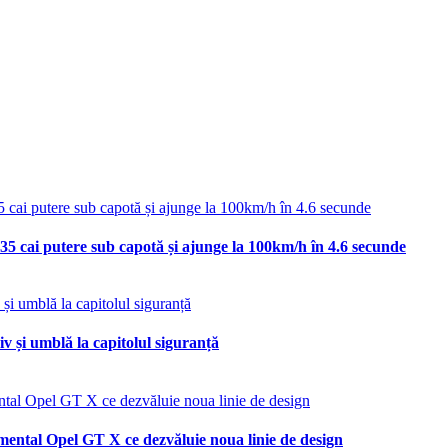
35 cai putere sub capotă și ajunge la 100km/h în 4.6 secunde
v și umblă la capitolul siguranță
mental Opel GT X ce dezvăluie noua linie de design