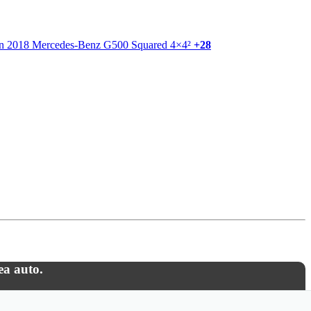
+28
ea auto.