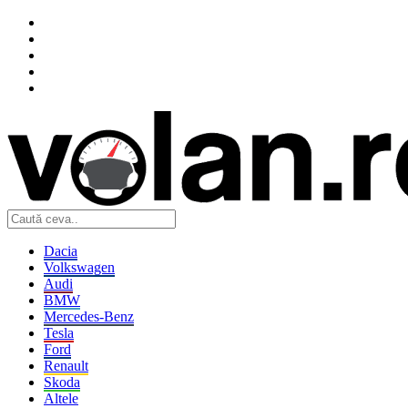
Dacia
Volkswagen
Audi
BMW
Mercedes-Benz
Tesla
Ford
Renault
Skoda
Altele