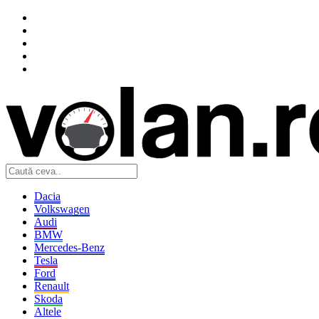
Dacia
Volkswagen
Audi
BMW
Mercedes-Benz
Tesla
Ford
Renault
Skoda
Altele