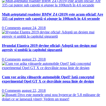
Mult-așteptatul roadster BMW Z4 (2019) este acum oficial! Are
335 cai putere sub capotă și ajunge la 100km/h în 4.6 secunde
0 Comments
august 24, 2018
Hyundai Elantra 2019 devine oficial; Adoptă un design mai
agresiv și umblă la capitolul siguranță
0 Comments
august 23, 2018
Cum vor arăta viitoarele automobile Opel? Iată conceptul
experimental Opel GT X ce dezvăluie noua linie de design
0 Comments
august 22, 2018