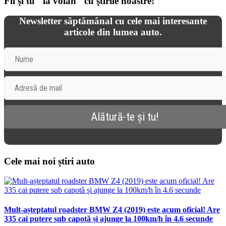
Fii şi tu "la volan" cu ştirile noastre!
Newsletter săptămânal cu cele mai interesante
articole din lumea auto.
Cele mai noi știri auto
Mult-așteptatul roadster BMW Z4 (2019) este acum oficial! Are
335 cai putere sub capotă și ajunge la 100km/h în 4.6 secunde