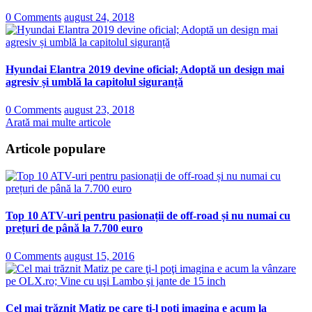
0 Comments
august 24, 2018
Hyundai Elantra 2019 devine oficial; Adoptă un design mai
agresiv și umblă la capitolul siguranță
0 Comments
august 23, 2018
Arată mai multe articole
Articole populare
Top 10 ATV-uri pentru pasionații de off-road și nu numai cu
prețuri de până la 7.700 euro
0 Comments
august 15, 2016
Cel mai trăznit Matiz pe care ţi-l poţi imagina e acum la