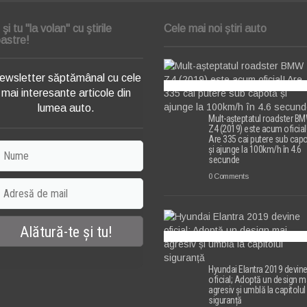
i şi tu "la volan" cu ştirile
Cele mai noi știri auto
astre!
ewsletter săptămânal cu cele
mai interesante articole din
lumea auto.
Mult-așteptatul roadster B
Z4 (2019) este acum oficial
Are 335 cai putere sub cap
și ajunge la 100km/h în 4.6
secunde
0 Comments
Hyundai Elantra 2019 devin
oficial; Adoptă un design m
agresiv și umblă la capitolul
siguranță