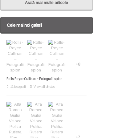
Arată mai multe articole
Cele mai noi galerii
+8
Rolls-Royce Cullinan – Fotografii spion
11 fotografii
View all photos
+7