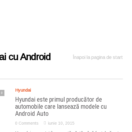
i cu Android
Înapoi la pagina de start
Hyundai
0
Hyundai este primul producător de
automobile care lansează modele cu
Android Auto
0 Comments
iunie 10, 2015