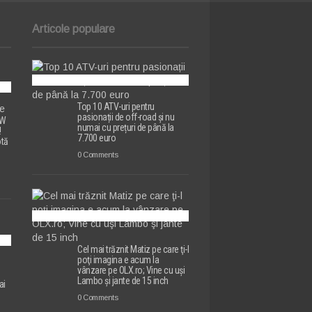
Articole populare
Top 10 ATV-uri pentru
pasionații de off-road și nu
MW
numai cu prețuri de până la
!
7.700 euro
otă
0 Comments
Cel mai trăznit Matiz pe care ţi-l
poţi imagina e acum la
vânzare pe OLX.ro; Vine cu uşi
e
Lambo şi jante de 15 inch
ai
0 Comments