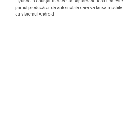
Hyundai a anunţat în această săptămână faptul că este
primul producător de automobile care va lansa modele
cu sistemul Android