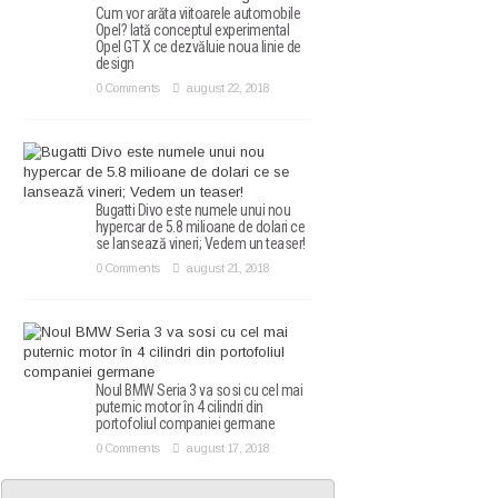
Cum vor arăta viitoarele automobile
Opel? Iată conceptul experimental
Opel GT X ce dezvăluie noua linie de
design
0 Comments
august 22, 2018
Bugatti Divo este numele unui nou
hypercar de 5.8 milioane de dolari ce
se lansează vineri; Vedem un teaser!
0 Comments
august 21, 2018
Noul BMW Seria 3 va sosi cu cel mai
puternic motor în 4 cilindri din
portofoliul companiei germane
0 Comments
august 17, 2018