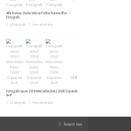
Alfa Romeo Giulia Veloce Politia Rutiera Ilfov –
Fotografii
10 fotografii
View all photos
+28
Fotografii spion 2018 Mercedes-Benz G500 Squared
4×4²
31 fotografii
View all photos
Înapoi sus