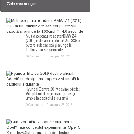
Cele mai noi știri
Mult-așteptatul roadster BMW Z4
(2019) este acum oficial! Are 335 cai
putere sub capotă și ajunge la
100km/h în 4.6 secunde
0 Comments
august 24, 2018
Hyundai Elantra 2019 devine oficial;
Adoptă un design mai agresiv și
umblă la capitolul siguranță
0 Comments
august 23, 2018