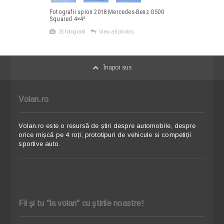
Fotografii spion 2018 Mercedes-Benz G500
Squared 4×4²
31 fotografii
View all photos
Înapoi sus
Volan.ro
Volan.ro este o resursă de știri despre automobile, despre
orice mișcă pe 4 roți, prototipuri de vehicule si competiții
sportive auto.
Fii şi tu "la volan" cu ştirile noastre!