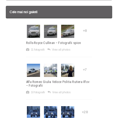
Cele mai noi galerii
+8
Rolls-Royce Cullinan – Fotografii spion
11 fotografii
View all photos
+7
Alfa Romeo Giulia Veloce Politia Rutiera Ilfov
– Fotografii
10 fotografii
View all photos
+28