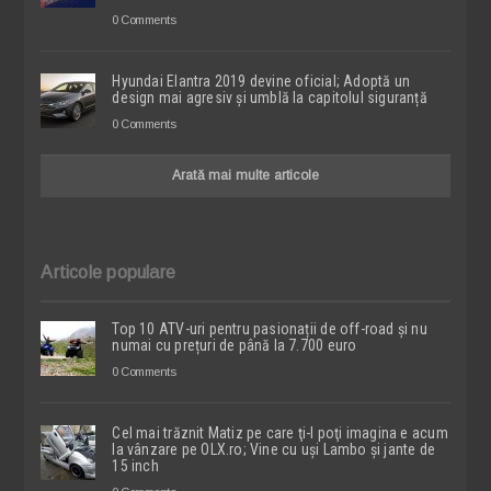
0 Comments
Hyundai Elantra 2019 devine oficial; Adoptă un
design mai agresiv și umblă la capitolul siguranță
0 Comments
Arată mai multe articole
Articole populare
Top 10 ATV-uri pentru pasionații de off-road și nu
numai cu prețuri de până la 7.700 euro
0 Comments
Cel mai trăznit Matiz pe care ţi-l poţi imagina e acum
la vânzare pe OLX.ro; Vine cu uşi Lambo şi jante de
15 inch