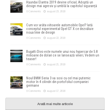
Hyundai Elantra 2019 devine oficial; Adoptă un
design mai agresiv și umblă la capitolul siguranță
0 Comments
august 23, 2018
Cum vor arăta viitoarele automobile Opel? Iată
conceptul experimental Opel GT X ce dezvăluie
noua linie de design
0 Comments
august 22, 2018
Bugatti Divo este numele unui nou hypercar de 5.8
milioane de dolari ce se lansează vineri; Vedem un
teaser!
0 Comments
august 21, 2018
Noul BMW Seria 3 va sosi cu cel mai puternic
motor în 4 cilindri din portofoliul companiei
germane
0 Comments
august 17, 2018
Arată mai multe articole