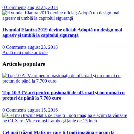
0 Comments
august 24, 2018
Hyundai Elantra 2019 devine oficial; Adoptă un design mai
agresiv și umblă la capitolul siguranță
0 Comments
august 23, 2018
Arată mai multe articole
Articole populare
Top 10 ATV-uri pentru pasionații de off-road și nu numai cu
prețuri de până la 7.700 euro
0 Comments
august 15, 2016
Cel mai trăznit Matiz pe care ţi-l poţi imagina e acum la