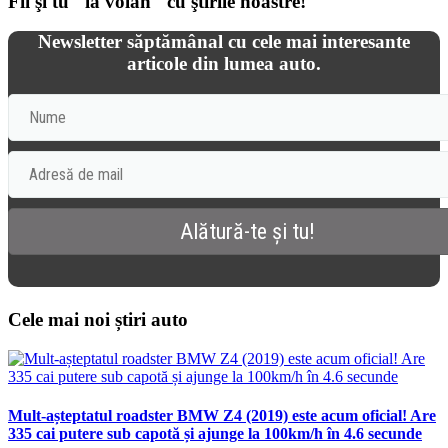
Fii şi tu "la volan" cu ştirile noastre!
Newsletter săptămânal cu cele mai interesante
articole din lumea auto.
Cele mai noi știri auto
Mult-așteptatul roadster BMW Z4 (2019) este acum oficial! Are
335 cai putere sub capotă și ajunge la 100km/h în 4.6 secunde