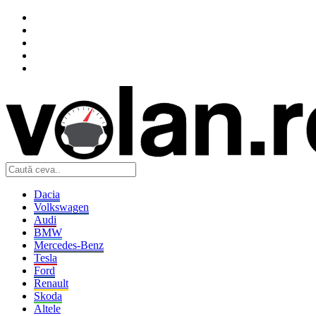
Dacia
Volkswagen
Audi
BMW
Mercedes-Benz
Tesla
Ford
Renault
Skoda
Altele