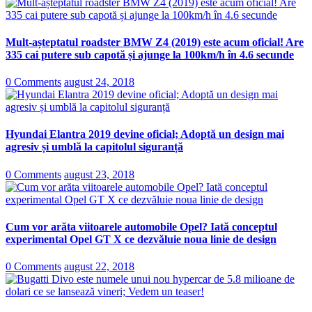
Mult-așteptatul roadster BMW Z4 (2019) este acum oficial! Are
335 cai putere sub capotă și ajunge la 100km/h în 4.6 secunde
0 Comments
august 24, 2018
Hyundai Elantra 2019 devine oficial; Adoptă un design mai
agresiv și umblă la capitolul siguranță
0 Comments
august 23, 2018
Cum vor arăta viitoarele automobile Opel? Iată conceptul
experimental Opel GT X ce dezvăluie noua linie de design
0 Comments
august 22, 2018