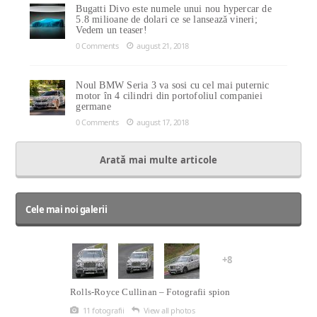
Bugatti Divo este numele unui nou hypercar de
5.8 milioane de dolari ce se lansează vineri;
Vedem un teaser!
0 Comments
august 21, 2018
Noul BMW Seria 3 va sosi cu cel mai puternic
motor în 4 cilindri din portofoliul companiei
germane
0 Comments
august 17, 2018
Arată mai multe articole
Cele mai noi galerii
+8
Rolls-Royce Cullinan – Fotografii spion
11 fotografii
View all photos