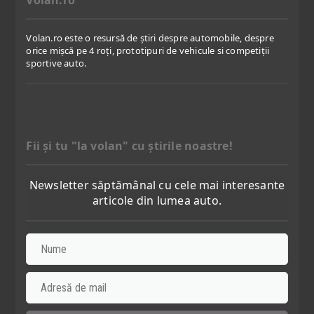
Volan.ro
Volan.ro este o resursă de știri despre automobile, despre
orice mișcă pe 4 roți, prototipuri de vehicule si competiții
sportive auto.
Fii şi tu "la volan" cu ştirile noastre!
Newsletter săptămânal cu cele mai interesante
articole din lumea auto.