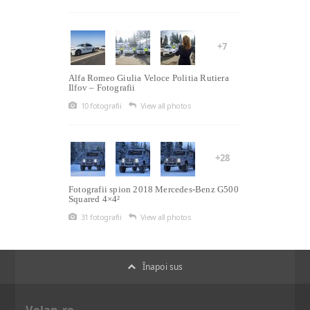
+7
Alfa Romeo Giulia Veloce Politia Rutiera
Ilfov – Fotografii
10 fotografii
View all photos
+28
Fotografii spion 2018 Mercedes-Benz G500
Squared 4×4²
31 fotografii
View all photos
Înapoi sus