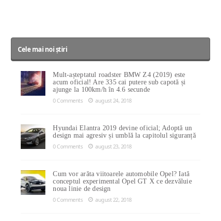
Cele mai noi știri
Mult-așteptatul roadster BMW Z4 (2019) este
acum oficial! Are 335 cai putere sub capotă și
ajunge la 100km/h în 4.6 secunde
0 Comments
august 24, 2018
Hyundai Elantra 2019 devine oficial; Adoptă un
design mai agresiv și umblă la capitolul siguranță
0 Comments
august 23, 2018
Cum vor arăta viitoarele automobile Opel? Iată
conceptul experimental Opel GT X ce dezvăluie
noua linie de design
0 Comments
august 22, 2018