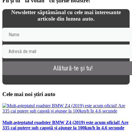
Fii şi tu "la volan" cu ştirile noastre!
Newsletter săptămânal cu cele mai interesante
articole din lumea auto.
Cele mai noi știri auto
Mult-așteptatul roadster BMW Z4 (2019) este acum oficial! Are
335 cai putere sub capotă și ajunge la 100km/h în 4.6 secunde