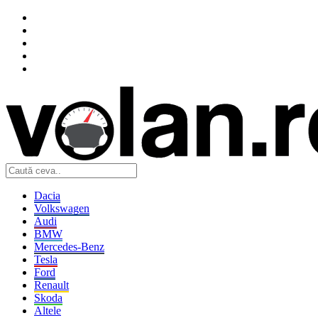
Dacia
Volkswagen
Audi
BMW
Mercedes-Benz
Tesla
Ford
Renault
Skoda
Altele