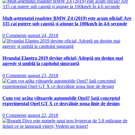
Mult-așteptatul roadster BMW Z4 (2019) este acum oficial! Are
335 cai putere sub capotă și ajunge la 100km/h în 4.6 secunde
0 Comments
august 24, 2018
Hyundai Elantra 2019 devine oficial; Adoptă un design mai
agresiv și umblă la capitolul siguranță
0 Comments
august 23, 2018
Cum vor arăta viitoarele automobile Opel? Iată conceptul
experimental Opel GT X ce dezvăluie noua linie de design
0 Comments
august 22, 2018