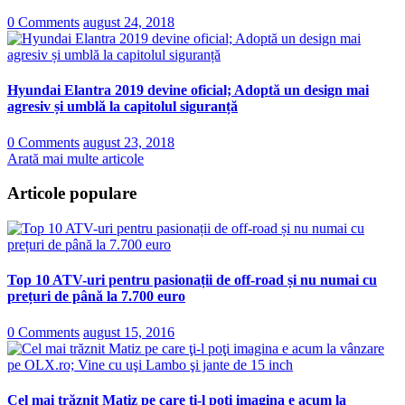
0 Comments
august 24, 2018
Hyundai Elantra 2019 devine oficial; Adoptă un design mai
agresiv și umblă la capitolul siguranță
0 Comments
august 23, 2018
Arată mai multe articole
Articole populare
Top 10 ATV-uri pentru pasionații de off-road și nu numai cu
prețuri de până la 7.700 euro
0 Comments
august 15, 2016
Cel mai trăznit Matiz pe care ţi-l poţi imagina e acum la