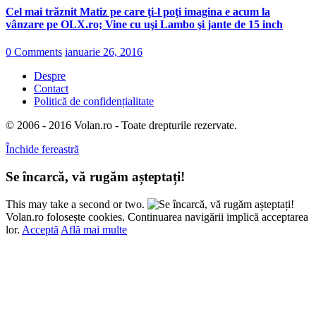
Cel mai trăznit Matiz pe care ţi-l poţi imagina e acum la
vânzare pe OLX.ro; Vine cu uşi Lambo şi jante de 15 inch
0 Comments
ianuarie 26, 2016
Despre
Contact
Politică de confidențialitate
© 2006 - 2016 Volan.ro - Toate drepturile rezervate.
Închide fereastră
Se încarcă, vă rugăm așteptați!
This may take a second or two.
Volan.ro folosește cookies. Continuarea navigării implică acceptarea
lor.
Acceptă
Află mai multe