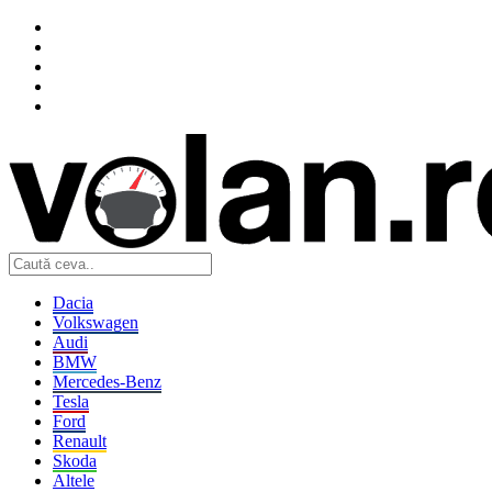
Dacia
Volkswagen
Audi
BMW
Mercedes-Benz
Tesla
Ford
Renault
Skoda
Altele