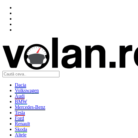
Dacia
Volkswagen
Audi
BMW
Mercedes-Benz
Tesla
Ford
Renault
Skoda
Altele