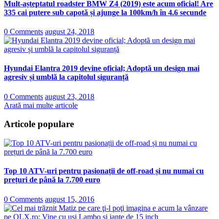
Mult-așteptatul roadster BMW Z4 (2019) este acum oficial! Are
335 cai putere sub capotă și ajunge la 100km/h în 4.6 secunde
0 Comments
august 24, 2018
Hyundai Elantra 2019 devine oficial; Adoptă un design mai
agresiv și umblă la capitolul siguranță
0 Comments
august 23, 2018
Arată mai multe articole
Articole populare
Top 10 ATV-uri pentru pasionații de off-road și nu numai cu
prețuri de până la 7.700 euro
0 Comments
august 15, 2016