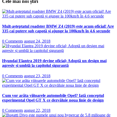
Cele mai noi știri
Mult-așteptatul roadster BMW Z4 (2019) este acum oficial! Are
335 cai putere sub capotă și ajunge la 100km/h în 4.6 secunde
0 Comments
august 24, 2018
Hyundai Elantra 2019 devine oficial; Adoptă un design mai
agresiv și umblă la capitolul siguranță
0 Comments
august 23, 2018
Cum vor arăta viitoarele automobile Opel? Iată conceptul
experimental Opel GT X ce dezvăluie noua linie de design
0 Comments
august 22, 2018