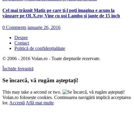
Cel mai trăznit Matiz pe care ţi-l poţi imagina e acum la
vânzare pe OLX.ro; Vine cu uşi Lambo şi jante de 15 inch
0 Comments
ianuarie 26, 2016
Despre
Contact
Politică de confidențialitate
© 2006 - 2016 Volan.ro - Toate drepturile rezervate.
Închide fereastră
Se încarcă, vă rugăm așteptați!
This may take a second or two.
Volan.ro folosește cookies. Continuarea navigării implică acceptarea
lor.
Acceptă
Află mai multe