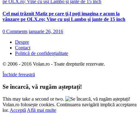
Cel mai trăznit Matiz pe care ţi-l poţi imagina e acum la
vânzare pe OLX.ro; Vine cu uşi Lambo şi jante de 15 inch
0 Comments
ianuarie 26, 2016
Despre
Contact
Politică de confidențialitate
© 2006 - 2016 Volan.ro - Toate drepturile rezervate.
Închide fereastră
Se încarcă, vă rugăm așteptați!
This may take a second or two.
Volan.ro folosește cookies. Continuarea navigării implică acceptarea
lor.
Acceptă
Află mai multe