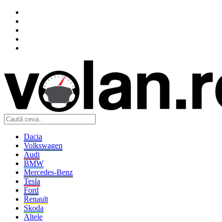
Dacia
Volkswagen
Audi
BMW
Mercedes-Benz
Tesla
Ford
Renault
Skoda
Altele