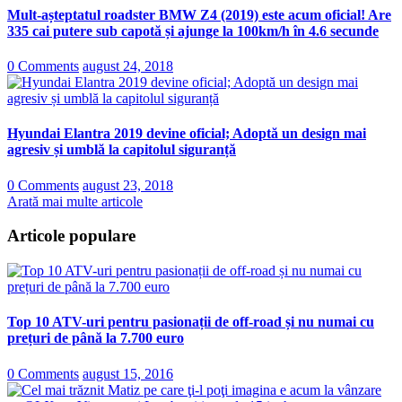
Mult-așteptatul roadster BMW Z4 (2019) este acum oficial! Are
335 cai putere sub capotă și ajunge la 100km/h în 4.6 secunde
0 Comments
august 24, 2018
Hyundai Elantra 2019 devine oficial; Adoptă un design mai
agresiv și umblă la capitolul siguranță
0 Comments
august 23, 2018
Arată mai multe articole
Articole populare
Top 10 ATV-uri pentru pasionații de off-road și nu numai cu
prețuri de până la 7.700 euro
0 Comments
august 15, 2016