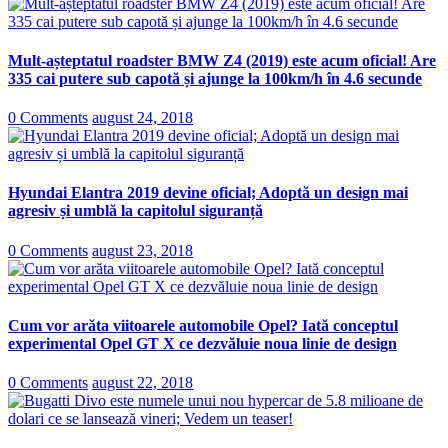
Mult-așteptatul roadster BMW Z4 (2019) este acum oficial! Are
335 cai putere sub capotă și ajunge la 100km/h în 4.6 secunde
0 Comments
august 24, 2018
Hyundai Elantra 2019 devine oficial; Adoptă un design mai
agresiv și umblă la capitolul siguranță
0 Comments
august 23, 2018
Cum vor arăta viitoarele automobile Opel? Iată conceptul
experimental Opel GT X ce dezvăluie noua linie de design
0 Comments
august 22, 2018