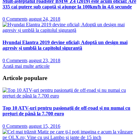
Mult-așteptatul roadster BMW Z4 (2019) este acum oficial! Are
335 cai putere sub capotă și ajunge la 100km/h în 4.6 secunde
0 Comments
august 24, 2018
Hyundai Elantra 2019 devine oficial; Adoptă un design mai
agresiv și umblă la capitolul siguranță
0 Comments
august 23, 2018
Arată mai multe articole
Articole populare
Top 10 ATV-uri pentru pasionații de off-road și nu numai cu
prețuri de până la 7.700 euro
0 Comments
august 15, 2016