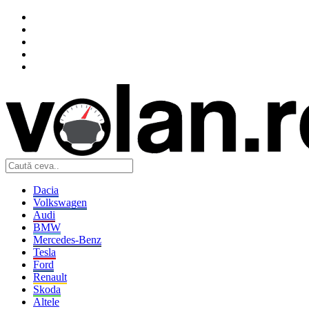
Dacia
Volkswagen
Audi
BMW
Mercedes-Benz
Tesla
Ford
Renault
Skoda
Altele