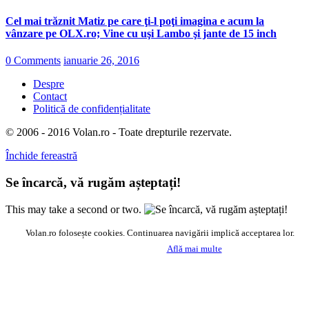
Cel mai trăznit Matiz pe care ţi-l poţi imagina e acum la
vânzare pe OLX.ro; Vine cu uşi Lambo şi jante de 15 inch
0 Comments
ianuarie 26, 2016
Despre
Contact
Politică de confidențialitate
© 2006 - 2016 Volan.ro - Toate drepturile rezervate.
Închide fereastră
Se încarcă, vă rugăm așteptați!
This may take a second or two.
Volan.ro folosește cookies. Continuarea navigării implică acceptarea lor.
Acceptă
Află mai multe