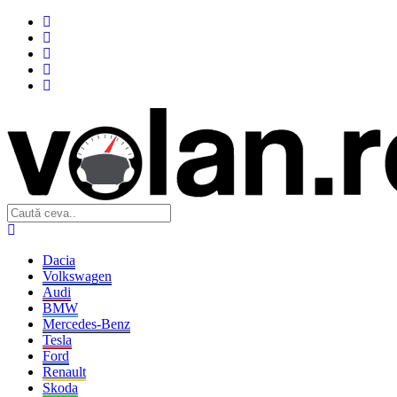
Dacia
Volkswagen
Audi
BMW
Mercedes-Benz
Tesla
Ford
Renault
Skoda