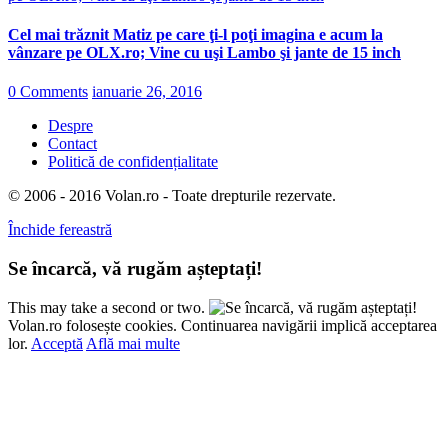
Cel mai trăznit Matiz pe care ţi-l poţi imagina e acum la
vânzare pe OLX.ro; Vine cu uşi Lambo şi jante de 15 inch
0 Comments
ianuarie 26, 2016
Despre
Contact
Politică de confidențialitate
© 2006 - 2016 Volan.ro - Toate drepturile rezervate.
Închide fereastră
Se încarcă, vă rugăm așteptați!
This may take a second or two.
Volan.ro folosește cookies. Continuarea navigării implică acceptarea
lor.
Acceptă
Află mai multe