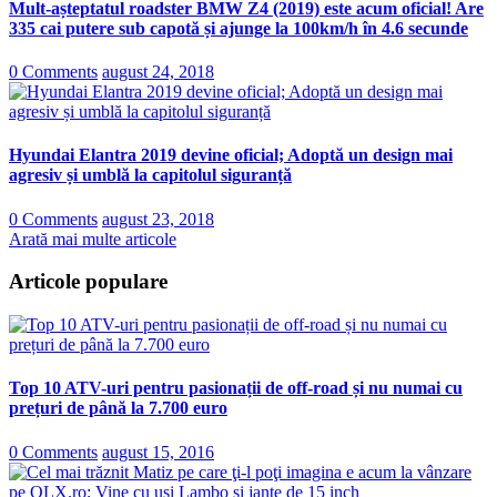
Mult-așteptatul roadster BMW Z4 (2019) este acum oficial! Are
335 cai putere sub capotă și ajunge la 100km/h în 4.6 secunde
0 Comments
august 24, 2018
Hyundai Elantra 2019 devine oficial; Adoptă un design mai
agresiv și umblă la capitolul siguranță
0 Comments
august 23, 2018
Arată mai multe articole
Articole populare
Top 10 ATV-uri pentru pasionații de off-road și nu numai cu
prețuri de până la 7.700 euro
0 Comments
august 15, 2016