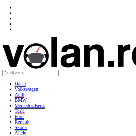
Dacia
Volkswagen
Audi
BMW
Mercedes-Benz
Tesla
Ford
Renault
Skoda
Altele