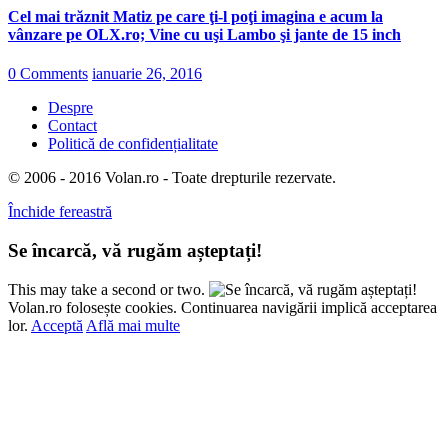
Cel mai trăznit Matiz pe care ţi-l poţi imagina e acum la
vânzare pe OLX.ro; Vine cu uşi Lambo şi jante de 15 inch
0 Comments
ianuarie 26, 2016
Despre
Contact
Politică de confidențialitate
© 2006 - 2016 Volan.ro - Toate drepturile rezervate.
Închide fereastră
Se încarcă, vă rugăm așteptați!
This may take a second or two.
Volan.ro folosește cookies. Continuarea navigării implică acceptarea
lor.
Acceptă
Află mai multe