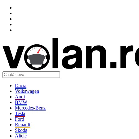
Dacia
Volkswagen
Audi
BMW
Mercedes-Benz
Tesla
Ford
Renault
Skoda
Altele