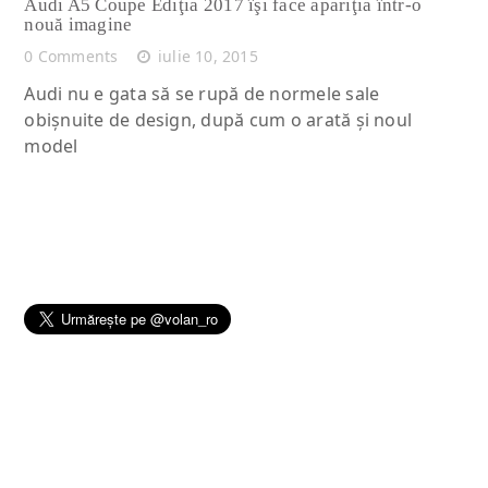
Audi A5 Coupe Ediţia 2017 îşi face apariţia într-o
nouă imagine
0 Comments
iulie 10, 2015
Audi nu e gata să se rupă de normele sale
obişnuite de design, după cum o arată şi noul
model