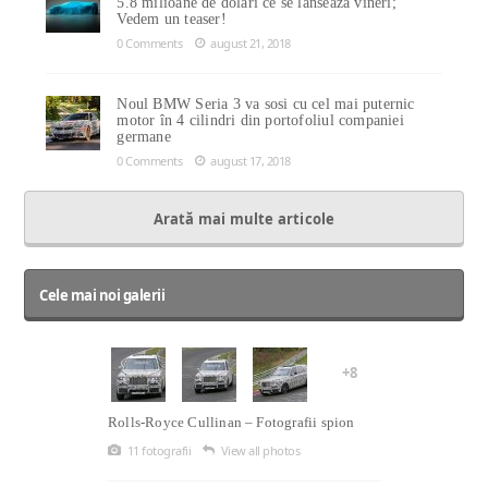
5.8 milioane de dolari ce se lansează vineri;
Vedem un teaser!
0 Comments
august 21, 2018
Noul BMW Seria 3 va sosi cu cel mai puternic
motor în 4 cilindri din portofoliul companiei
germane
0 Comments
august 17, 2018
Arată mai multe articole
Cele mai noi galerii
+8
Rolls-Royce Cullinan – Fotografii spion
11 fotografii
View all photos