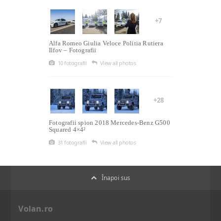
+7
Alfa Romeo Giulia Veloce Politia Rutiera
Ilfov – Fotografii
10 fotografii
View all photos
+28
Fotografii spion 2018 Mercedes-Benz G500
Squared 4×4²
31 fotografii
View all photos
Înapoi sus
Volan.ro