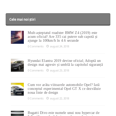
Cele mai noi știri
Mult-așteptatul roadster BMW Z4 (2019) este
acum oficial! Are 335 cai putere sub capotă și
ajunge la 100km/h în 4.6 secunde
0 Comments
august 24, 2018
Hyundai Elantra 2019 devine oficial; Adoptă un
design mai agresiv și umblă la capitolul siguranță
0 Comments
august 23, 2018
Cum vor arăta viitoarele automobile Opel? Iată
conceptul experimental Opel GT X ce dezvăluie
noua linie de design
0 Comments
august 22, 2018
Bugatti Divo este numele unui nou hypercar de