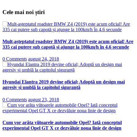
Cele mai noi știri
Mult-așteptatul roadster BMW Z4 (2019) este acum oficial! Are
335 cai putere sub capotă și ajunge la 100km/h în 4.6 secunde
0 Comments
august 24, 2018
Hyundai Elantra 2019 devine oficial; Adoptă un design mai
agresiv și umblă la capitolul siguranță
0 Comments
august 23, 2018
Cum vor arăta viitoarele automobile Opel? Iată conceptul
experimental Opel GT X ce dezvăluie noua linie de design