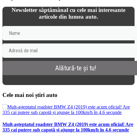
Newsletter săptămânal cu cele mai interesante
articole din lumea auto.
Cele mai noi știri auto
Mult-așteptatul roadster BMW Z4 (2019) este acum oficial! Are
335 cai putere sub capotă și ajunge la 100km/h în 4.6 secunde