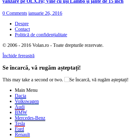
vânzare pe OLX.ro; Vine cu uşi Lambo şi jante de 15 inch
0 Comments
ianuarie 26, 2016
Despre
Contact
Politică de confidențialitate
© 2006 - 2016 Volan.ro - Toate drepturile rezervate.
Închide fereastră
Se încarcă, vă rugăm așteptați!
This may take a second or two.
Main Menu
Dacia
Volkswagen
Audi
BMW
Mercedes-Benz
Tesla
Ford
Renault