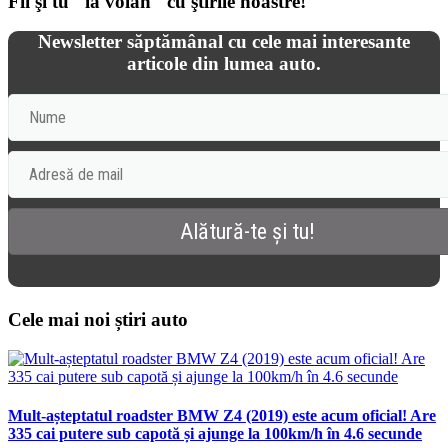
Fii şi tu "la volan" cu ştirile noastre!
Newsletter săptămânal cu cele mai interesante
articole din lumea auto.
Cele mai noi știri auto
Mult-așteptatul roadster BMW Z4 (2019) este acum oficial! Are
335 cai putere sub capotă și ajunge la 100km/h în 4.6 secunde