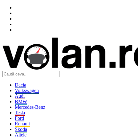
Dacia
Volkswagen
Audi
BMW
Mercedes-Benz
Tesla
Ford
Renault
Skoda
Altele