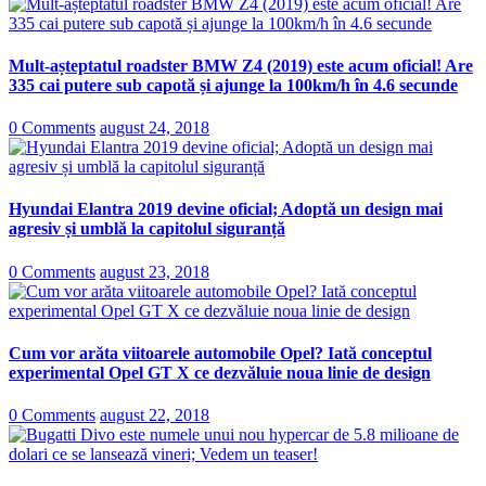
Mult-așteptatul roadster BMW Z4 (2019) este acum oficial! Are
335 cai putere sub capotă și ajunge la 100km/h în 4.6 secunde
0 Comments
august 24, 2018
Hyundai Elantra 2019 devine oficial; Adoptă un design mai
agresiv și umblă la capitolul siguranță
0 Comments
august 23, 2018
Cum vor arăta viitoarele automobile Opel? Iată conceptul
experimental Opel GT X ce dezvăluie noua linie de design
0 Comments
august 22, 2018