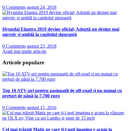
0 Comments
august 24, 2018
Hyundai Elantra 2019 devine oficial; Adoptă un design mai
agresiv și umblă la capitolul siguranță
0 Comments
august 23, 2018
Arată mai multe articole
Articole populare
Top 10 ATV-uri pentru pasionații de off-road și nu numai cu
prețuri de până la 7.700 euro
0 Comments
august 15, 2016
Cel mai trăznit Matiz pe care ţi-l poţi imagina e acum la